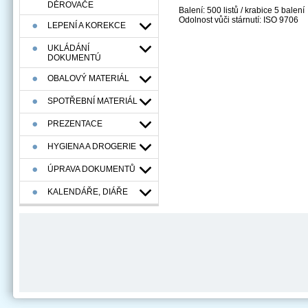
DĚROVAČE
Balení: 500 listů / krabice 5 balení
Odolnost vůči stárnutí: ISO 9706
LEPENÍ A KOREKCE
UKLÁDÁNÍ
DOKUMENTÚ
OBALOVÝ MATERIÁL
SPOTŘEBNÍ MATERIÁL
PREZENTACE
HYGIENA A DROGERIE
ÚPRAVA DOKUMENTŮ
KALENDÁŘE, DIÁŘE