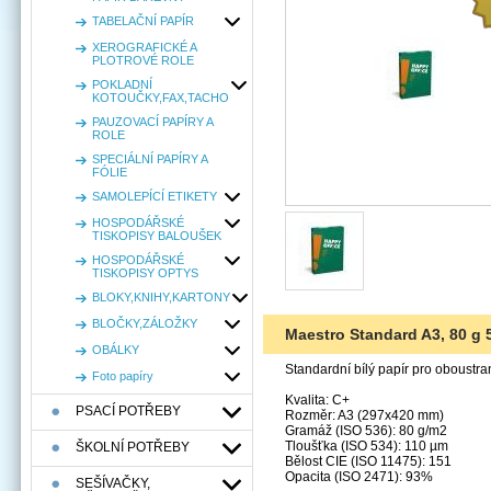
TABELAČNÍ PAPÍR
XEROGRAFICKÉ A
PLOTROVÉ ROLE
POKLADNÍ
KOTOUČKY,FAX,TACHO
PAUZOVACÍ PAPÍRY A
ROLE
SPECIÁLNÍ PAPÍRY A
FÓLIE
SAMOLEPÍCÍ ETIKETY
HOSPODÁŘSKÉ
TISKOPISY BALOUŠEK
HOSPODÁŘSKÉ
TISKOPISY OPTYS
BLOKY,KNIHY,KARTONY
BLOČKY,ZÁLOŽKY
Maestro Standard A3, 80 g 5
OBÁLKY
Standardní bílý papír pro oboustran
Foto papíry
Kvalita: C+
PSACÍ POTŘEBY
Rozměr: A3 (297x420 mm)
Gramáž (ISO 536): 80 g/m2
Tloušťka (ISO 534): 110 µm
ŠKOLNÍ POTŘEBY
Bělost CIE (ISO 11475): 151
Opacita (ISO 2471): 93%
SEŠÍVAČKY,