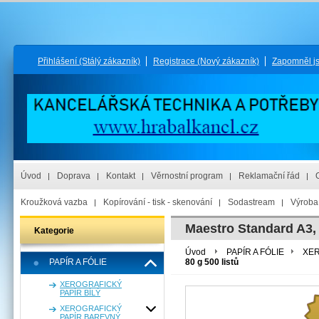
Přihlášení
(Stálý zákazník)
Registrace
(Nový zákazník)
Zapomněl j
Úvod
Doprava
Kontakt
Věrnostní program
Reklamační řád
Kroužková vazba
Kopírování - tisk - skenování
Sodastream
Výroba 
Maestro Standard A3, 
Kategorie
Úvod
PAPÍR A FÓLIE
XER
PAPÍR A FÓLIE
80 g 500 listů
XEROGRAFICKÝ
PAPÍR BÍLÝ
XEROGRAFICKÝ
PAPÍR BAREVNÝ