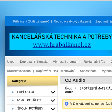
Přihlášení
(Stálý zákazník)
Registrace
(Nový zákazník)
Zapomněl j
Úvod
Doprava
Kontakt
Věrnostní program
Reklamační řád
Kroužková vazba
Kopírování - tisk - skenování
Sodastream
Výroba 
CD Audio
Kategorie
Úvod
SPOTŘEBNÍ MATERIÁ
PAPÍR A FÓLIE
Audio
PSACÍ POTŘEBY
V této kategorii se nenacházej
ŠKOLNÍ POTŘEBY