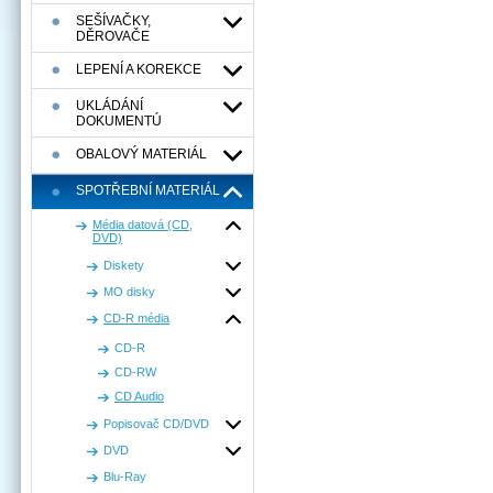
SEŠÍVAČKY,
DĚROVAČE
LEPENÍ A KOREKCE
UKLÁDÁNÍ
DOKUMENTÚ
OBALOVÝ MATERIÁL
SPOTŘEBNÍ MATERIÁL
Média datová (CD,
DVD)
Diskety
MO disky
CD-R média
CD-R
CD-RW
CD Audio
Popisovač CD/DVD
DVD
Blu-Ray