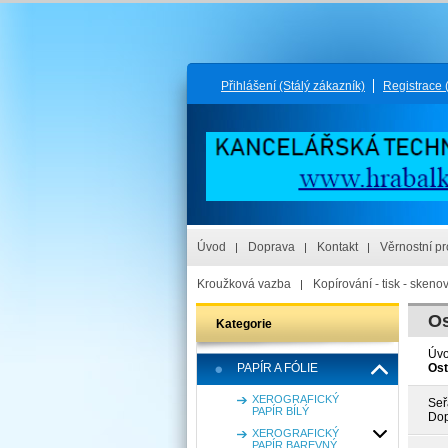
Přihlášení
(Stálý zákazník)
Registrace
Úvod
Doprava
Kontakt
Věrnostní p
Kroužková vazba
Kopírování - tisk - skeno
Os
Kategorie
Úv
PAPÍR A FÓLIE
Ost
XEROGRAFICKÝ
Seř
PAPÍR BÍLÝ
Dop
XEROGRAFICKÝ
PAPÍR BAREVNÝ