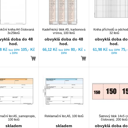
ekční kniha A4 číslovaná
Kadeřnický blok A5, karbonová
Kniha příchodů a odchod
3x25listů
vrstva, 100 listů
32 listů
vyklá doba do 48
obvyklá doba do 48
obvyklá doba do
hod.
hod.
hod.
78 Kč
105,- Kč
66,12 Kč
80,- Kč
61,98 Kč
75,
bez DPH
bez DPH
s
bez DPH
s DPH
DPH
DPH
ační list A5, samopropis,
Reklamační list,A5, 100 listů
Šatnový blok 14x5 
100 listů
číslovaný, 200 listů
skladem
skladem
obvyklá doba do