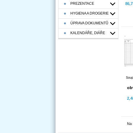
PREZENTACE
86,
HYGIENA A DROGERIE
ÚPRAVA DOKUMENTŮ
KALENDÁŘE, DIÁŘE
Soup
ob
2,
Na 