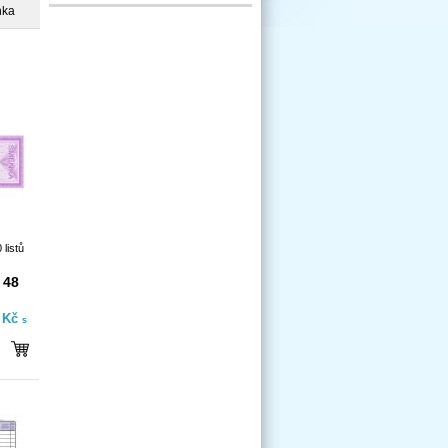
nka
listů
 48
- Kč
s