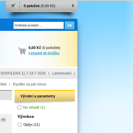
0 položek
(0,00 Kč)
0,00 Kč
(0 položek)
vstoupit do košíku
DOVOLENÁ 11.7-19.7 2026
Laminování
ítek
Razítko za pár minut
Výrobci a parametry
Na skladě
(1)
Výrobce
Optys
(11)