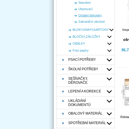
Stavební
Ubytovací
Ostatní tiskopisy
Zahraniční obchod
BLOKY,KNIHY,KARTONY
Insp
BLOČKY,ZÁLOŽKY
ob
OBÁLKY
86,
Foto papíry
PSACÍ POTŘEBY
ŠKOLNÍ POTŘEBY
SEŠÍVAČKY,
DĚROVAČE
LEPENÍ A KOREKCE
UKLÁDÁNÍ
DOKUMENTÚ
OBALOVÝ MATERIÁL
Reklam
SPOTŘEBNÍ MATERIÁL