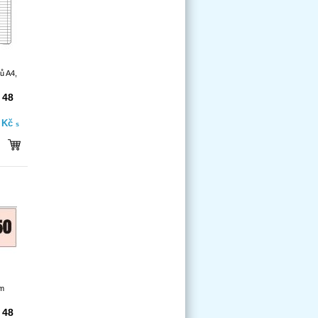
ů A4,
 48
- Kč
s
cm
 48