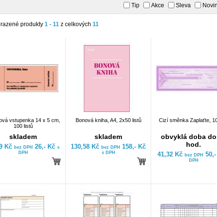
Tip
Akce
Sleva
Novi
razené produkty
1 - 11
z celkových
11
ová vstupenka 14 x 5 cm,
Bonová kniha, A4, 2x50 listů
Cizí směnka Zaplaťte, 10 
100 listů
skladem
skladem
obvyklá doba do
hod.
49 Kč
26,- Kč
130,58 Kč
158,- Kč
bez DPH
s
bez DPH
DPH
s DPH
41,32 Kč
50,
bez DPH
DPH