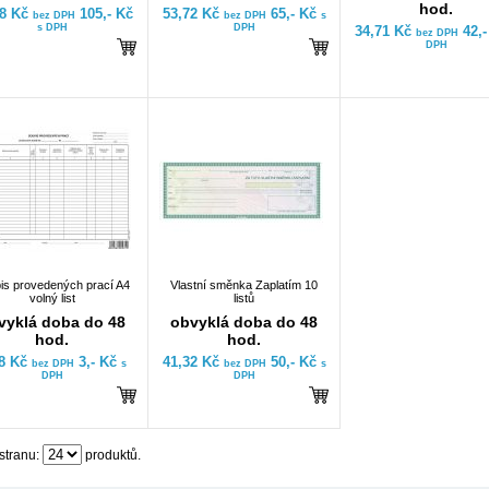
hod.
78 Kč
105,- Kč
53,72 Kč
65,- Kč
bez DPH
bez DPH
s
s DPH
DPH
34,71 Kč
42,
bez DPH
DPH
is provedených prací A4
Vlastní směnka Zaplatím 10
volný list
listů
vyklá doba do 48
obvyklá doba do 48
hod.
hod.
48 Kč
3,- Kč
41,32 Kč
50,- Kč
bez DPH
s
bez DPH
s
DPH
DPH
stranu:
produktů.