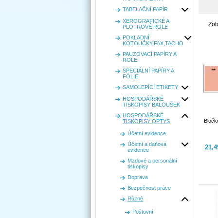
TABELAČNÍ PAPÍR
XEROGRAFICKÉ A
Zob
PLOTROVÉ ROLE
POKLADNÍ
KOTOUČKY,FAX,TACHO
PAUZOVACÍ PAPÍRY A
ROLE
SPECIÁLNÍ PAPÍRY A
FÓLIE
SAMOLEPÍCÍ ETIKETY
HOSPODÁŘSKÉ
TISKOPISY BALOUŠEK
HOSPODÁŘSKÉ
Bločk
TISKOPISY OPTYS
Účetní evidence
Účetní a daňová
21,
evidence
Mzdové a personální
tiskopisy
Doprava
Bezpečnost práce
Různé
Poštovní