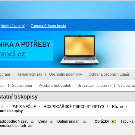
(Nový zákazník)
Zapomněl jsem heslo
rogram
Reklamační řád
Obchodní podmínky
Ochrana osobních údajů
vání
Sodastream
Výroba a tisk vizitek
Gravírování propisek
Výroba raz
tatní tiskopisy
od
PAPÍR A FÓLIE
HOSPODÁŘSKÉ TISKOPISY OPTYS
Různé
atní tiskopisy
adit podle:
Název
Cena
Datum přidání
Obrázky
Tabulka
oručené pořadí