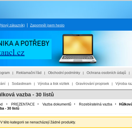
(Nový zákazník)
Zapomněl jsem heslo
rogram
Reklamační řád
Obchodní podmínky
Ochrana osobních údajů
vání
Sodastream
Výroba a tisk vizitek
Gravírování propisek
Výroba raz
lková vazba - 30 listů
od
PREZENTACE
Vazba dokumentů
Rozebíratelná vazba
Hůlkov
ba - 30 listů
V této kategorii se nenacházejí žádné produkty.