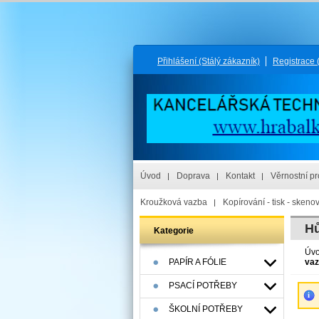
Přihlášení
(Stálý zákazník)
Registrace
Úvod
Doprava
Kontakt
Věrnostní p
Kroužková vazba
Kopírování - tisk - skeno
Hů
Kategorie
Úv
PAPÍR A FÓLIE
vaz
PSACÍ POTŘEBY
ŠKOLNÍ POTŘEBY