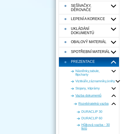
SEŠÍVAČKY,
DĚROVAČE
LEPENÍ A KOREKCE
UKLÁDÁNÍ
DOKUMENTÚ
OBALOVÝ MATERIÁL
SPOTŘEBNÍ MATERIÁL
PREZENTACE
Nástěnky,tabule,
flipcharty
Vizitkáře,záznamníky,knihy
Stojany, kliprámy
Vazba dokumentů
Rozebíratelná vazba
DURACLIP 30
DURACLIP 60
Hůlková vazba - 30
listů