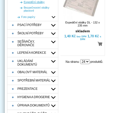
Expediční obálky
Bezpečnostní obálky
plastové
Foto papíry
Expediční obálky DL - 132 x
PSACÍ POTŘEBY
235 mm
skladem
ŠKOLNÍ POTŘEBY
1,40 Kč
1,70 Kč
bez DPH
s
DPH
SEŠÍVAČKY,
DĚROVAČE
LEPENÍ A KOREKCE
UKLÁDÁNÍ
Na stranu:
produktů.
DOKUMENTÚ
OBALOVÝ MATERIÁL
SPOTŘEBNÍ MATERIÁL
PREZENTACE
HYGIENA A DROGERIE
ÚPRAVA DOKUMENTŮ