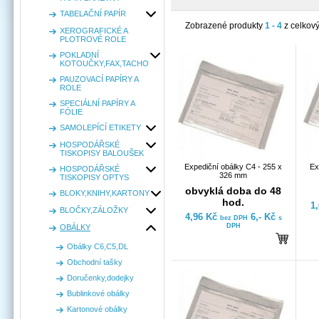
TABELAČNÍ PAPÍR
Zobrazené produkty
1 - 4
z celkov
XEROGRAFICKÉ A
PLOTROVÉ ROLE
POKLADNÍ
KOTOUČKY,FAX,TACHO
PAUZOVACÍ PAPÍRY A
ROLE
SPECIÁLNÍ PAPÍRY A
FÓLIE
SAMOLEPÍCÍ ETIKETY
HOSPODÁŘSKÉ
TISKOPISY BALOUŠEK
Expediční obálky C4 - 255 x
Ex
HOSPODÁŘSKÉ
326 mm
TISKOPISY OPTYS
obvyklá doba do 48
BLOKY,KNIHY,KARTONY
hod.
1
BLOČKY,ZÁLOŽKY
4,96 Kč
6,- Kč
bez DPH
s
DPH
OBÁLKY
Obálky C6,C5,DL
Obchodní tašky
Doručenky,dodejky
Bublinkové obálky
Kartonové obálky