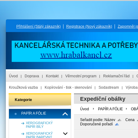
Přihlášení
(Stálý zákazník)
Registrace
(Nový zákazník)
Zapomněl j
Úvod
Doprava
Kontakt
Věrnostní program
Reklamační řád
Kroužková vazba
Kopírování - tisk - skenování
Sodastream
Výroba 
Expediční obálky
Kategorie
Úvod
PAPÍR A FÓLIE
OB
PAPÍR A FÓLIE
Seřadit podle:
Název
Cena
XEROGRAFICKÝ
Doporučené pořadí
PAPÍR BÍLÝ
XEROGRAFICKÝ
PAPÍR BAREVNÝ