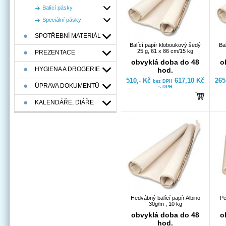
Balící pásky
Speciální pásky
SPOTŘEBNÍ MATERIÁL
Balící papír kloboukový šedý
Ba
25 g, 61 x 86 cm/15 kg
PREZENTACE
obvyklá doba do 48
o
HYGIENA A DROGERIE
hod.
510,- Kč
617,10 Kč
265
bez DPH
ÚPRAVA DOKUMENTŮ
s DPH
KALENDÁŘE, DIÁŘE
Hedvábný balící papír Albino
Pe
30g/m , 10 kg
obvyklá doba do 48
o
hod.