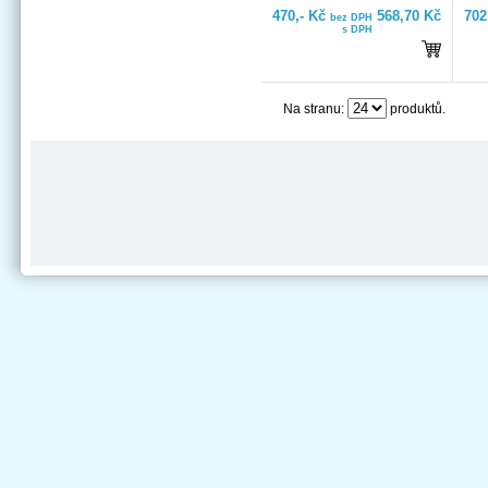
470,- Kč
568,70 Kč
702
bez DPH
s DPH
Na stranu:
produktů.