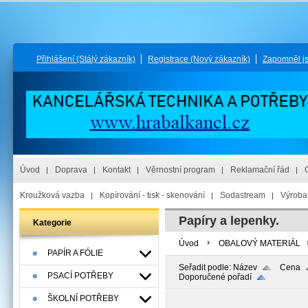
Přihlášení
(Stálý zákazník)
Registrace
(Nový zákazník)
Zapomněl j
Úvod
Doprava
Kontakt
Věrnostní program
Reklamační řád
Kroužková vazba
Kopírování - tisk - skenování
Sodastream
Výroba 
Papíry a lepenky.
Kategorie
Úvod
OBALOVÝ MATERIÁL
PAPÍR A FÓLIE
Seřadit podle:
Název
Cena
PSACÍ POTŘEBY
Doporučené pořadí
ŠKOLNÍ POTŘEBY