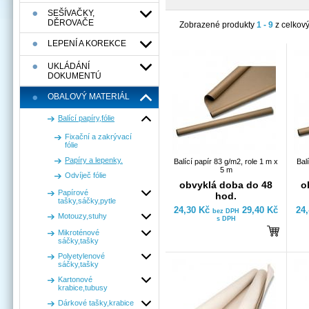
SEŠÍVAČKY,
DĚROVAČE
Zobrazené produkty
1 - 9
z celkov
LEPENÍ A KOREKCE
UKLÁDÁNÍ
DOKUMENTÚ
OBALOVÝ MATERIÁL
Balící papíry,fólie
Fixační a zakrývací
fólie
Papíry a lepenky.
Balící papír 83 g/m2, role 1 m x
Bal
5 m
Odvíječ fólie
obvyklá doba do 48
o
Papírové
hod.
tašky,sáčky,pytle
24,30 Kč
29,40 Kč
24
bez DPH
Motouzy,stuhy
s DPH
Mikroténové
sáčky,tašky
Polyetylenové
sáčky,tašky
Kartonové
krabice,tubusy
Dárkové tašky,krabice