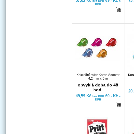
57,02 Kč
69,- Kč
73
bez DPH
s
DPH
Kokreční roller Kores Scooter
Kor
4,2 mm x 5 m
obvyklá doba do 48
hod.
20
49,59 Kč
60,- Kč
bez DPH
s
DPH