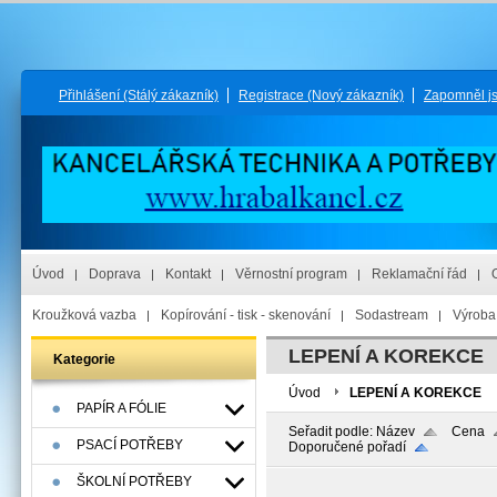
Přihlášení
(Stálý zákazník)
Registrace
(Nový zákazník)
Zapomněl j
Úvod
Doprava
Kontakt
Věrnostní program
Reklamační řád
Kroužková vazba
Kopírování - tisk - skenování
Sodastream
Výroba 
LEPENÍ A KOREKCE
Kategorie
Úvod
LEPENÍ A KOREKCE
PAPÍR A FÓLIE
Seřadit podle:
Název
Cena
PSACÍ POTŘEBY
Doporučené pořadí
ŠKOLNÍ POTŘEBY