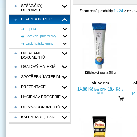
SEŠÍVAČKY,
DĚROVAČE
Zobrazené produkty
1 - 24
z celko
LEPENÍ A KOREKCE
Lepidla
Korekční prostředky
Lepicí pásky,gumy
UKLÁDÁNÍ
DOKUMENTÚ
OBALOVÝ MATERIÁL
Bílá lepicí pasta 50 g
SPOTŘEBNÍ MATERIÁL
skladem
o
PREZENTACE
14,88 Kč
18,- Kč
bez DPH
s
DPH
19
HYGIENA A DROGERIE
ÚPRAVA DOKUMENTŮ
KALENDÁŘE, DIÁŘE