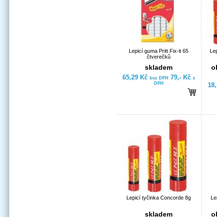
Lepicí guma Pritt Fix-it 65
Lep
čtverečků
skladem
o
65,29 Kč
79,- Kč
bez DPH
s
DPH
18
Lepicí tyčinka Concorde 8g
Le
skladem
o