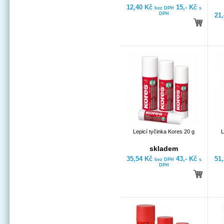
12,40 Kč
15,- Kč
bez DPH
s
DPH
21
Lepicí tyčinka Kores 20 g
L
skladem
35,54 Kč
43,- Kč
51
bez DPH
s
DPH