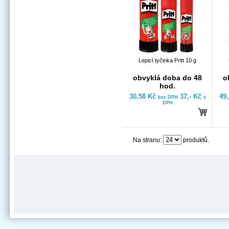
Lepicí tyčinka Pritt 10 g
obvyklá doba do 48
o
hod.
30,58 Kč
37,- Kč
49
bez DPH
s
DPH
Na stranu:
produktů.