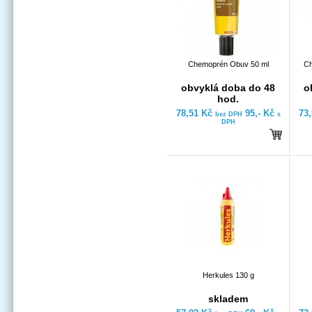
Chemoprén Obuv 50 ml
Ch
obvyklá doba do 48
o
hod.
78,51 Kč
95,- Kč
73
bez DPH
s
DPH
Herkules 130 g
skladem