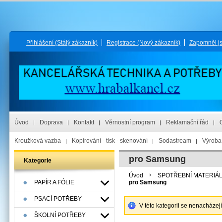
Přihlášení
(Stálý zákazník)
Registrace
(Nový zákazník)
Zapomněl j
Úvod
Doprava
Kontakt
Věrnostní program
Reklamační řád
Kroužková vazba
Kopírování - tisk - skenování
Sodastream
Výroba 
pro Samsung
Kategorie
Úvod
SPOTŘEBNÍ MATERIÁ
PAPÍR A FÓLIE
pro Samsung
PSACÍ POTŘEBY
V této kategorii se nenacházej
ŠKOLNÍ POTŘEBY