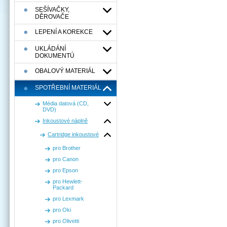
SEŠÍVAČKY,
DĚROVAČE
LEPENÍ A KOREKCE
UKLÁDÁNÍ
DOKUMENTÚ
OBALOVÝ MATERIÁL
SPOTŘEBNÍ MATERIÁL
Média datová (CD,
DVD)
Inkoustové náplně
Cartridge inkoustové
pro Brother
pro Canon
pro Epson
pro Hewlett-
Packard
pro Lexmark
pro Oki
pro Olivetti