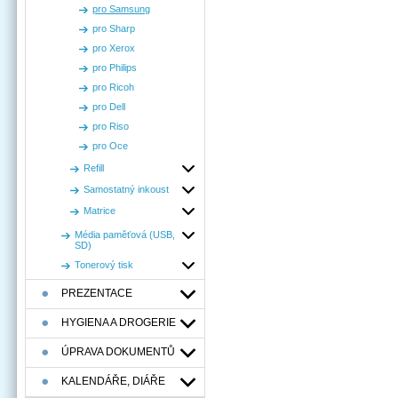
pro Samsung
pro Sharp
pro Xerox
pro Philips
pro Ricoh
pro Dell
pro Riso
pro Oce
Refill
Samostatný inkoust
Matrice
Média paměťová (USB,
SD)
Tonerový tisk
PREZENTACE
HYGIENA A DROGERIE
ÚPRAVA DOKUMENTŮ
KALENDÁŘE, DIÁŘE