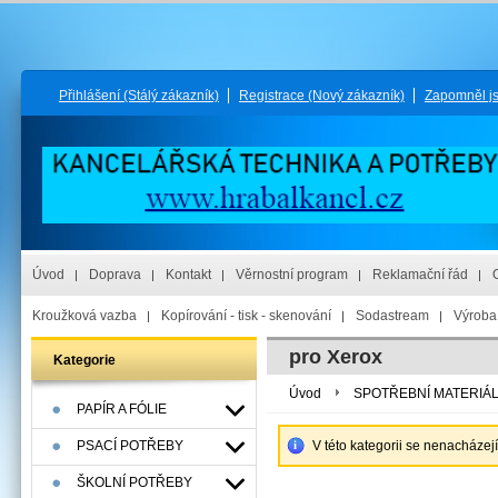
Přihlášení
(Stálý zákazník)
Registrace
(Nový zákazník)
Zapomněl j
Úvod
Doprava
Kontakt
Věrnostní program
Reklamační řád
Kroužková vazba
Kopírování - tisk - skenování
Sodastream
Výroba 
pro Xerox
Kategorie
Úvod
SPOTŘEBNÍ MATERIÁ
PAPÍR A FÓLIE
PSACÍ POTŘEBY
V této kategorii se nenacházej
ŠKOLNÍ POTŘEBY