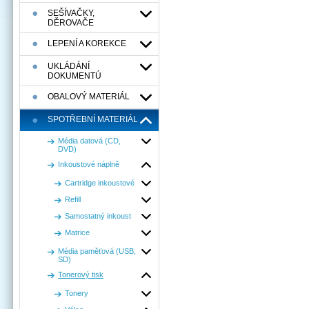
SEŠÍVAČKY,
DĚROVAČE
LEPENÍ A KOREKCE
UKLÁDÁNÍ
DOKUMENTÚ
OBALOVÝ MATERIÁL
SPOTŘEBNÍ MATERIÁL
Média datová (CD,
DVD)
Inkoustové náplně
Cartridge inkoustové
Refill
Samostatný inkoust
Matrice
Média paměťová (USB,
SD)
Tonerový tisk
Tonery