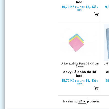
hod.
10,74 Kč
13,- Kč
9,
bez DPH
s
DPH
Univerz.utěrka Petra 38 x34 cm
Utěr
3 kusy
obvyklá doba do 48
o
hod.
15,70 Kč
19,- Kč
29
bez DPH
s
DPH
Na stranu:
produktů.