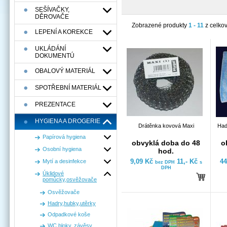
SEŠÍVAČKY,
DĚROVAČE
Zobrazené produkty
1 - 11
z celko
LEPENÍ A KOREKCE
UKLÁDÁNÍ
DOKUMENTÚ
OBALOVÝ MATERIÁL
SPOTŘEBNÍ MATERIÁL
PREZENTACE
HYGIENA A DROGERIE
Drátěnka kovová Maxi
Had
Papírová hygiena
obvyklá doba do 48
o
Osobní hygiena
hod.
9,09 Kč
11,- Kč
44
Mytí a desinfekce
bez DPH
s
DPH
Úklidové
pomůcky,osvěžovače
Osvěžovače
Hadry,hubky,utěrky
Odpadkové koše
WC bloky, závěsy,