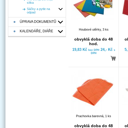
sítka
Sáčky a pytle na
odpad
ÚPRAVA DOKUMENTŮ
Houbové utěrky, 3 ks
KALENDÁŘE, DIÁŘE
obvyklá doba do 48
o
hod.
19,83 Kč
24,- Kč
5
bez DPH
s
DPH
Prachovka barevná, 1 ks
obvyklá doba do 48
o