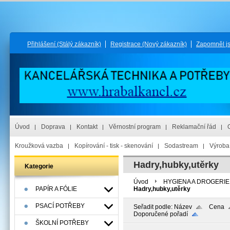
Přihlášení
(Stálý zákazník)
Registrace
(Nový zákazník)
Zapomněl j
Úvod
Doprava
Kontakt
Věrnostní program
Reklamační řád
Kroužková vazba
Kopírování - tisk - skenování
Sodastream
Výroba 
Hadry,hubky,utěrky
Kategorie
Úvod
HYGIENA A DROGERIE
PAPÍR A FÓLIE
Hadry,hubky,utěrky
PSACÍ POTŘEBY
Seřadit podle:
Název
Cena
Doporučené pořadí
ŠKOLNÍ POTŘEBY