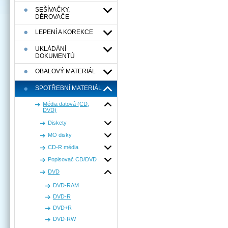
SEŠÍVAČKY,
DĚROVAČE
LEPENÍ A KOREKCE
UKLÁDÁNÍ
DOKUMENTÚ
OBALOVÝ MATERIÁL
SPOTŘEBNÍ MATERIÁL
Média datová (CD,
DVD)
Diskety
MO disky
CD-R média
Popisovač CD/DVD
DVD
DVD-RAM
DVD-R
DVD+R
DVD-RW