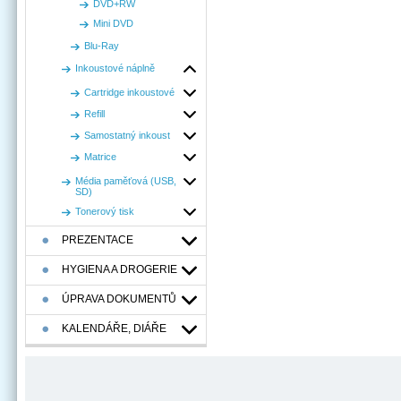
DVD+RW
Mini DVD
Blu-Ray
Inkoustové náplně
Cartridge inkoustové
Refill
Samostatný inkoust
Matrice
Média paměťová (USB,
SD)
Tonerový tisk
PREZENTACE
HYGIENA A DROGERIE
ÚPRAVA DOKUMENTŮ
KALENDÁŘE, DIÁŘE