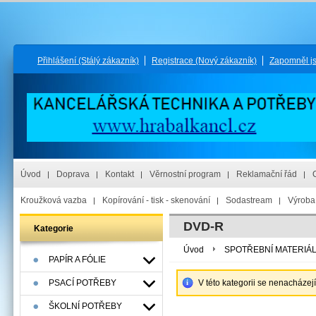
Přihlášení
(Stálý zákazník)
Registrace
(Nový zákazník)
Zapomněl j
Úvod
Doprava
Kontakt
Věrnostní program
Reklamační řád
Kroužková vazba
Kopírování - tisk - skenování
Sodastream
Výroba 
DVD-R
Kategorie
Úvod
SPOTŘEBNÍ MATERIÁ
PAPÍR A FÓLIE
PSACÍ POTŘEBY
V této kategorii se nenacházej
ŠKOLNÍ POTŘEBY