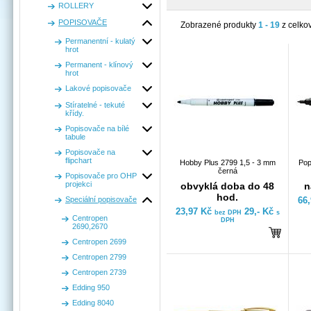
ROLLERY
POPISOVAČE
Zobrazené produkty
1 - 19
z celko
Permanentní - kulatý
hrot
Permanent - klínový
hrot
Lakové popisovače
Stíratelné - tekuté
křídy.
Popisovače na bílé
tabule
Popisovače na
flipchart
Hobby Plus 2799 1,5 - 3 mm
Pop
černá
Popisovače pro OHP
projekci
obvyklá doba do 48
n
hod.
Speciální popisovače
66
23,97 Kč
29,- Kč
bez DPH
s
Centropen
DPH
2690,2670
Centropen 2699
Centropen 2799
Centropen 2739
Edding 950
Edding 8040