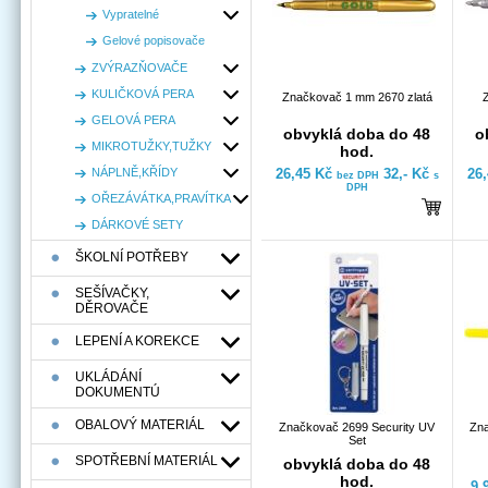
Vypratelné
Gelové popisovače
ZVÝRAZŇOVAČE
KULIČKOVÁ PERA
Značkovač 1 mm 2670 zlatá
GELOVÁ PERA
obvyklá doba do 48
o
MIKROTUŽKY,TUŽKY
hod.
NÁPLNĚ,KŘÍDY
26,45 Kč
32,- Kč
26
bez DPH
s
DPH
OŘEZÁVÁTKA,PRAVÍTKA
DÁRKOVÉ SETY
ŠKOLNÍ POTŘEBY
SEŠÍVAČKY,
DĚROVAČE
LEPENÍ A KOREKCE
UKLÁDÁNÍ
DOKUMENTÚ
OBALOVÝ MATERIÁL
Značkovač 2699 Security UV
Zna
Set
SPOTŘEBNÍ MATERIÁL
obvyklá doba do 48
hod.
9,