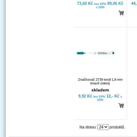
73,60 Kč
89,06 Kč
44
bez DPH
s DPH
Značkovač 2739 textil 1,8 mm
tmavě zelený
skladem
9,92 Kč
12,- Kč
bez DPH
s
DPH
Na stranu:
produktů.