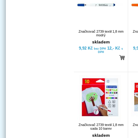
Značkovač 2739 textil 1,8 mm
Zna
modrý
skladem
9,92 Kč
12,- Kč
9,
bez DPH
s
DPH
Značkovač 2739 textil 1,8 mm
Zna
sada 10 barev
skladem