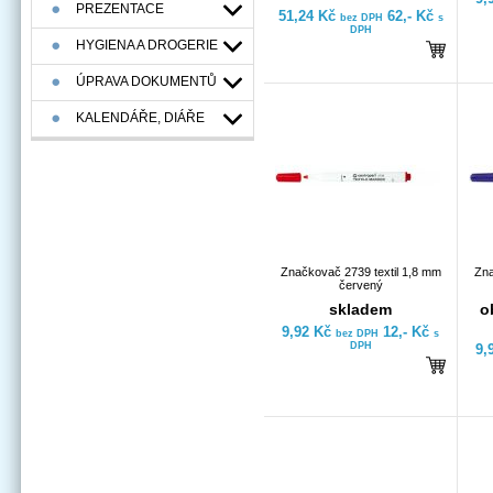
PREZENTACE
51,24 Kč
62,- Kč
bez DPH
s
DPH
HYGIENA A DROGERIE
ÚPRAVA DOKUMENTŮ
KALENDÁŘE, DIÁŘE
Značkovač 2739 textil 1,8 mm
Zna
červený
skladem
o
9,92 Kč
12,- Kč
bez DPH
s
DPH
9,