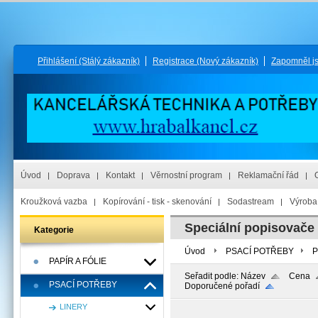
Přihlášení
(Stálý zákazník)
Registrace
(Nový zákazník)
Zapomněl j
Úvod
Doprava
Kontakt
Věrnostní program
Reklamační řád
Kroužková vazba
Kopírování - tisk - skenování
Sodastream
Výroba 
Speciální popisovače
Kategorie
Úvod
PSACÍ POTŘEBY
P
PAPÍR A FÓLIE
Seřadit podle:
Název
Cena
PSACÍ POTŘEBY
Doporučené pořadí
LINERY