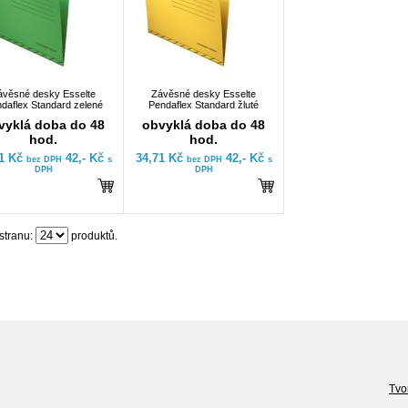
ávěsné desky Esselte
Závěsné desky Esselte
daflex Standard zelené
Pendaflex Standard žluté
vyklá doba do 48
obvyklá doba do 48
hod.
hod.
71 Kč
42,- Kč
34,71 Kč
42,- Kč
bez DPH
s
bez DPH
s
DPH
DPH
stranu:
produktů.
Tvo