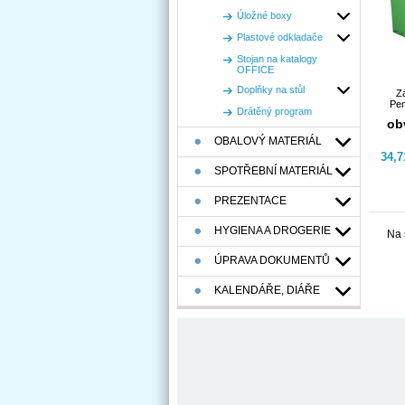
Úložné boxy
Plastové odkladače
Stojan na katalogy
OFFICE
Doplňky na stůl
Z
Pen
Drátěný program
ob
OBALOVÝ MATERIÁL
34,
SPOTŘEBNÍ MATERIÁL
PREZENTACE
HYGIENA A DROGERIE
Na 
ÚPRAVA DOKUMENTŮ
KALENDÁŘE, DIÁŘE