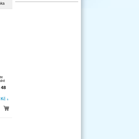
nka
te
dré
 48
- Kč
s