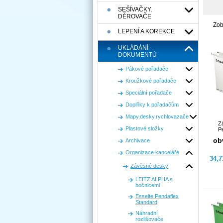
SEŠÍVAČKY,
DĚROVAČE
Zob
LEPENÍ A KOREKCE
UKLÁDÁNÍ
DOKUMENTÚ
Pákové pořadače
Kroužkové pořadače
Speciální pořadače
Doplňky k pořadačům
Mapy,desky,rychlovazače
Z
Plastové složky
Pe
ob
Archivace
Organizace kanceláře
34,
Závěsné desky
LEITZ ALPHA s
bočnicemi
Esselte Pendaflex
Standard
Náhradní
rozlišovače