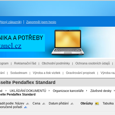
(Nový zákazník)
Zapomněl jsem heslo
rogram
Reklamační řád
Obchodní podmínky
Ochrana osobních údajů
vání
Sodastream
Výroba a tisk vizitek
Gravírování propisek
Výroba raz
selte Pendaflex Standard
od
UKLÁDÁNÍ DOKUMENTÚ
Organizace kanceláře
Závěsné desky
elte Pendaflex Standard
adit podle:
Název
Cena
Datum přidání
Obrázky
Tabulka
oručené pořadí