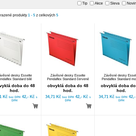
Tip
Akce
Sleva
Novi
razené produkty
1 - 5
z celkových
5
ávěsné desky Esselte
Závěsné desky Esselte
Závěsné desky Essel
ndaflex Standard bílé
Pendaflex Standard červené
Pendaflex Standard mo
vyklá doba do 48
obvyklá doba do 48
obvyklá doba do
hod.
hod.
hod.
71 Kč
42,- Kč
34,71 Kč
42,- Kč
34,71 Kč
42,
bez DPH
s
bez DPH
s
bez DPH
DPH
DPH
DPH