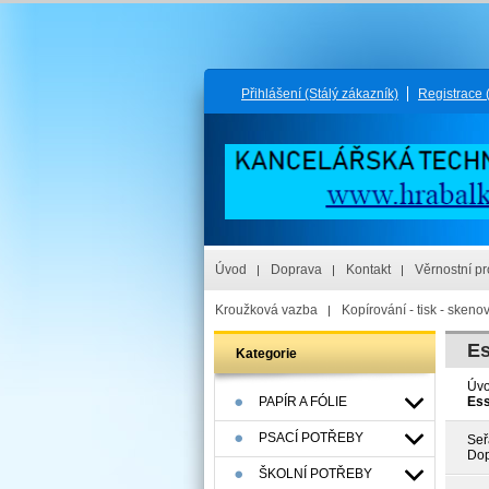
Přihlášení
(Stálý zákazník)
Registrace
Úvod
Doprava
Kontakt
Věrnostní p
Kroužková vazba
Kopírování - tisk - skeno
Es
Kategorie
Úv
PAPÍR A FÓLIE
Ess
PSACÍ POTŘEBY
Seř
Dop
ŠKOLNÍ POTŘEBY