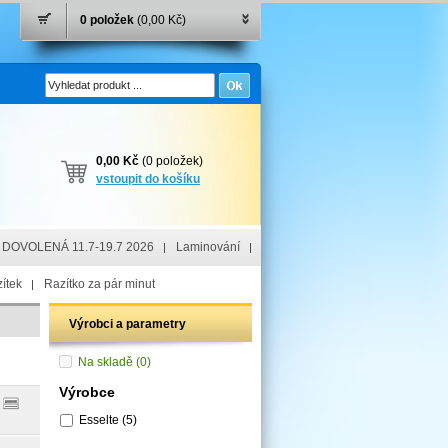
0 položek
(0,00 Kč)
0,00 Kč
(0 položek)
vstoupit do košíku
DOVOLENÁ 11.7-19.7 2026
Laminování
ítek
Razítko za pár minut
Výrobci a parametry
Na skladě
(0)
Výrobce
Esselte
(5)