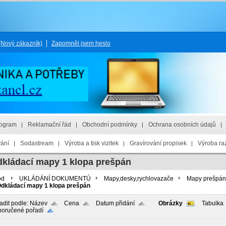
(Nový zákazník)
Zapomněl jsem heslo
rogram
Reklamační řád
Obchodní podmínky
Ochrana osobních údajů
vání
Sodastream
Výroba a tisk vizitek
Gravírování propisek
Výroba raz
kládací mapy 1 klopa prešpán
od
UKLÁDÁNÍ DOKUMENTÚ
Mapy,desky,rychlovazače
Mapy prešpán
dkládací mapy 1 klopa prešpán
adit podle:
Název
Cena
Datum přidání
Obrázky
Tabulka
oručené pořadí