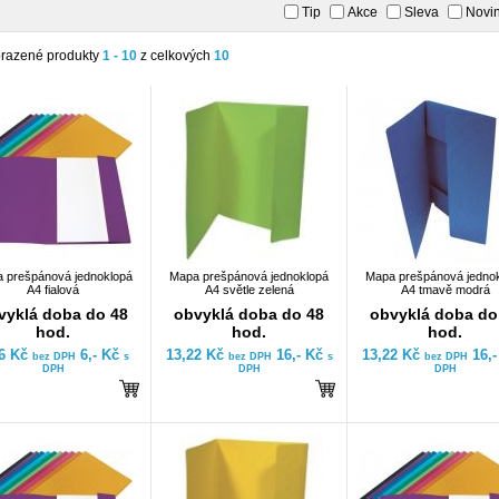
Tip
Akce
Sleva
Novi
razené produkty
1 - 10
z celkových
10
 prešpánová jednoklopá
Mapa prešpánová jednoklopá
Mapa prešpánová jedno
A4 fialová
A4 světle zelená
A4 tmavě modrá
vyklá doba do 48
obvyklá doba do 48
obvyklá doba do
hod.
hod.
hod.
96 Kč
6,- Kč
13,22 Kč
16,- Kč
13,22 Kč
16,
bez DPH
s
bez DPH
s
bez DPH
DPH
DPH
DPH