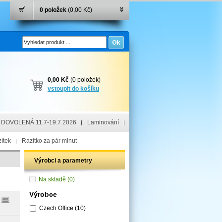
0 položek
(0,00 Kč)
0,00 Kč
(0 položek)
vstoupit do košíku
DOVOLENÁ 11.7-19.7 2026
Laminování
ítek
Razítko za pár minut
Výrobci a parametry
Na skladě
(0)
Výrobce
Czech Office
(10)