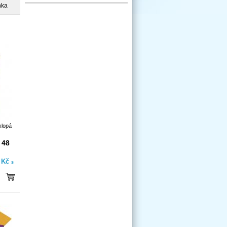
nka
klopá
 48
- Kč
s