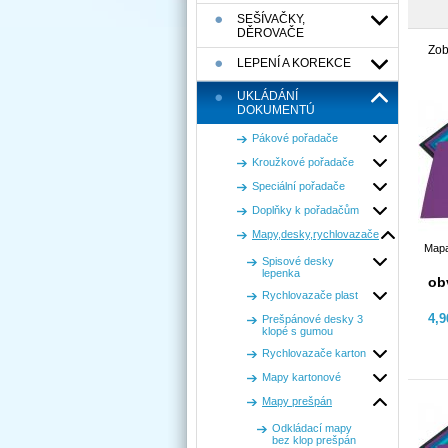
SEŠÍVAČKY,
DĚROVAČE
Zob
LEPENÍ A KOREKCE
UKLÁDÁNÍ
DOKUMENTÚ
Pákové pořadače
Kroužkové pořadače
Speciální pořadače
Doplňky k pořadačům
Mapy,desky,rychlovazače
Mapa
Spisové desky
lepenka
ob
Rychlovazače plast
4,
Prešpánové desky 3
klopé s gumou
Rychlovazače karton
Mapy kartonové
Mapy prešpán
Odkládací mapy
bez klop prešpán