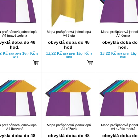
 prešpánová jednoklopá
Mapa prešpánová jednoklopá
Mapa prešpánová jedno
A4 tmavě zelená
A4 žlutá
A4 černá
vyklá doba do 48
obvyklá doba do 48
obvyklá doba do
hod.
hod.
hod.
22 Kč
16,- Kč
13,22 Kč
16,- Kč
13,22 Kč
16,
bez DPH
s
bez DPH
s
bez DPH
DPH
DPH
DPH
 prešpánová jednoklopá
Mapa prešpánová jednoklopá
Mapa prešpánová jedno
A4 červená
A4 růžová
A4 světle modrá
vyklá doba do 48
obvyklá doba do 48
obvyklá doba do