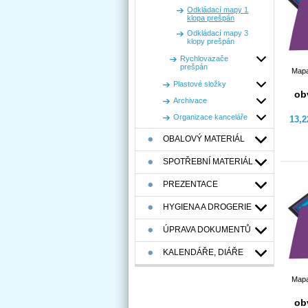
Odkládací mapy 1
klopa prešpán
Odkládací mapy 3
klopy prešpán
Rychlovazače
prešpán
Mapa
Plastové složky
ob
Archivace
Organizace kanceláře
13,
OBALOVÝ MATERIÁL
SPOTŘEBNÍ MATERIÁL
PREZENTACE
HYGIENA A DROGERIE
ÚPRAVA DOKUMENTŮ
KALENDÁŘE, DIÁŘE
Mapa
ob