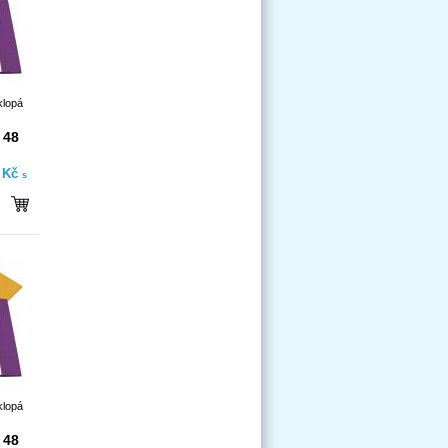
klopá
 48
- Kč
s
klopá
 48