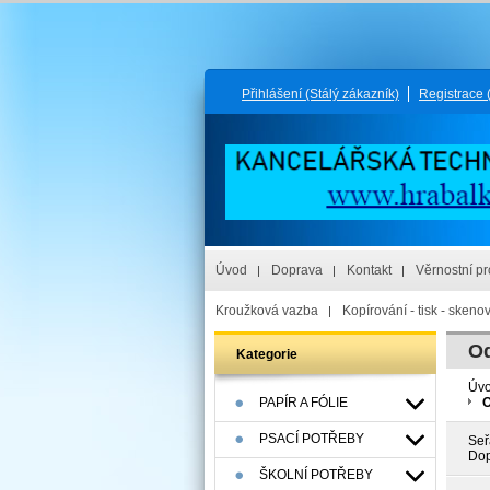
Přihlášení
(Stálý zákazník)
Registrace
Úvod
Doprava
Kontakt
Věrnostní p
Kroužková vazba
Kopírování - tisk - skeno
Od
Kategorie
Úv
PAPÍR A FÓLIE
O
PSACÍ POTŘEBY
Seř
Dop
ŠKOLNÍ POTŘEBY