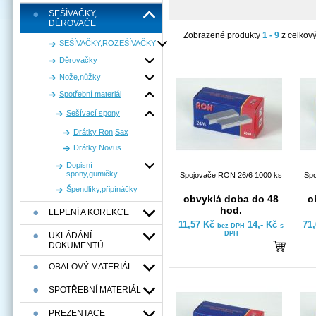
SEŠÍVAČKY,
DĚROVAČE
Zobrazené produkty
1 - 9
z celkov
SEŠÍVAČKY,ROZEŠÍVAČKY
Děrovačky
Nože,nůžky
Spotřební materiál
Sešívací spony
Drátky Ron,Sax
Drátky Novus
Dopisní
spony,gumičky
Spojovače RON 26/6 1000 ks
Spo
Špendlíky,připínáčky
obvyklá doba do 48
o
hod.
LEPENÍ A KOREKCE
11,57 Kč
14,- Kč
71
bez DPH
s
DPH
UKLÁDÁNÍ
DOKUMENTÚ
OBALOVÝ MATERIÁL
SPOTŘEBNÍ MATERIÁL
PREZENTACE