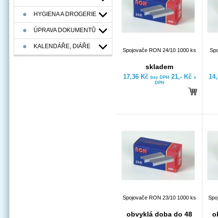
HYGIENA A DROGERIE
ÚPRAVA DOKUMENTŮ
KALENDÁŘE, DIÁŘE
Spojovače RON 24/10 1000 ks
Spo
skladem
17,36 Kč
21,- Kč
14
bez DPH
s
DPH
Spojovače RON 23/10 1000 ks
Spo
obvyklá doba do 48
o