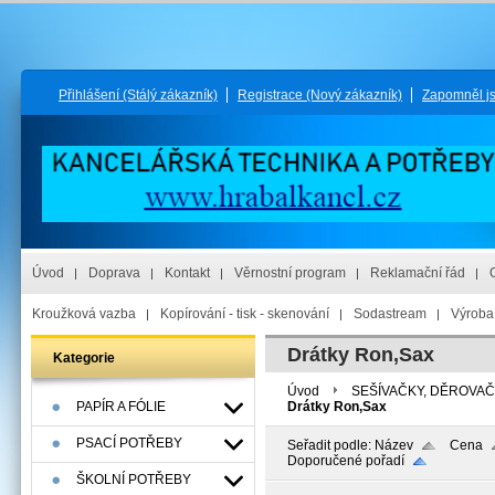
Přihlášení
(Stálý zákazník)
Registrace
(Nový zákazník)
Zapomněl j
Úvod
Doprava
Kontakt
Věrnostní program
Reklamační řád
Kroužková vazba
Kopírování - tisk - skenování
Sodastream
Výroba 
Drátky Ron,Sax
Kategorie
Úvod
SEŠÍVAČKY, DĚROVA
PAPÍR A FÓLIE
Drátky Ron,Sax
PSACÍ POTŘEBY
Seřadit podle:
Název
Cena
Doporučené pořadí
ŠKOLNÍ POTŘEBY