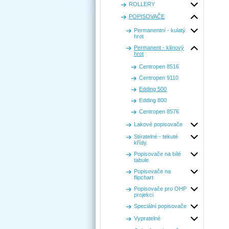
ROLLERY
POPISOVAČE
Permanentní - kulatý
hrot
Permanent - klínový
hrot
Centropen 8516
Centropen 9110
Edding 500
Edding 800
Centropen 8576
Lakové popisovače
Stíratelné - tekuté
křídy.
Popisovače na bílé
tabule
Popisovače na
flipchart
Popisovače pro OHP
projekci
Speciální popisovače
Vypratelné