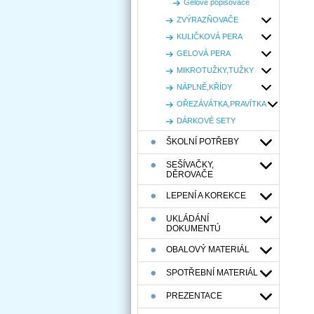
Gelové popisovače
ZVÝRAZŇOVAČE
KULIČKOVÁ PERA
GELOVÁ PERA
MIKROTUŽKY,TUŽKY
NÁPLNĚ,KŘÍDY
OŘEZÁVÁTKA,PRAVÍTKA
DÁRKOVÉ SETY
ŠKOLNÍ POTŘEBY
SEŠÍVAČKY,
DĚROVAČE
LEPENÍ A KOREKCE
UKLÁDÁNÍ
DOKUMENTÚ
OBALOVÝ MATERIÁL
SPOTŘEBNÍ MATERIÁL
PREZENTACE