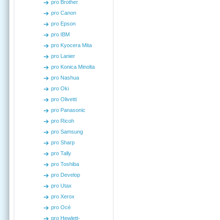
pro Brother
pro Canon
pro Epson
pro IBM
pro Kyocera Mita
pro Lanier
pro Konica Minolta
pro Nashua
pro Oki
pro Olivetti
pro Panasonic
pro Ricoh
pro Samsung
pro Sharp
pro Tally
pro Toshiba
pro Develop
pro Utax
pro Xerox
pro Océ
pro Hewlett-