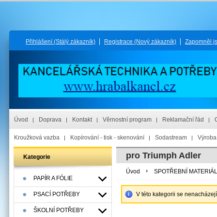
Přihlášení
(Stálý zákazník)
Registrace
(Nový zákazník)
Zapomněl j
Úvod
Doprava
Kontakt
Věrnostní program
Reklamační řád
Kroužková vazba
Kopírování - tisk - skenování
Sodastream
Výroba 
pro Triumph Adler
Kategorie
Úvod
SPOTŘEBNÍ MATERIÁ
PAPÍR A FÓLIE
PSACÍ POTŘEBY
V této kategorii se nenacházej
ŠKOLNÍ POTŘEBY