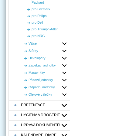
Packard
pro Lexmark
pro Philips
pro Dell
pro Triumph Adler
pro NRG
Válce
Stěrky
Developery
Zapékací jednotky
Master kity
Pásové jednotky
Odpadní nádobky
Olejové válečky
PREZENTACE
HYGIENA A DROGERIE
ÚPRAVA DOKUMENTŮ
KALENDÁŘE, DIÁŘE