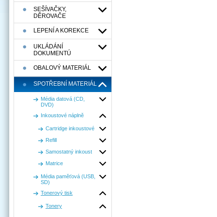
SEŠÍVAČKY,
DĚROVAČE
LEPENÍ A KOREKCE
UKLÁDÁNÍ
DOKUMENTÚ
OBALOVÝ MATERIÁL
SPOTŘEBNÍ MATERIÁL
Média datová (CD,
DVD)
Inkoustové náplně
Cartridge inkoustové
Refill
Samostatný inkoust
Matrice
Média paměťová (USB,
SD)
Tonerový tisk
Tonery