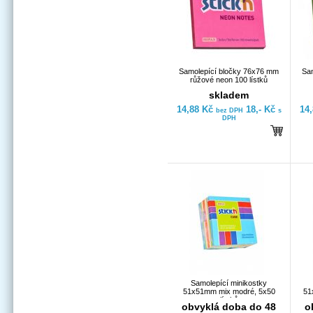
Samolepící bločky 76x76 mm
Sa
růžové neon 100 lístků
skladem
14,88 Kč
18,- Kč
14
bez DPH
s
DPH
Samolepící minikostky
51x51mm mix modré, 5x50
51
lístků
obvyklá doba do 48
o