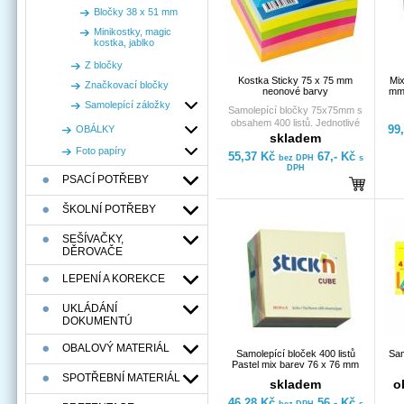
Bločky 38 x 51 mm
Minikostky, magic
kostka, jablko
Z bločky
Kostka Sticky 75 x 75 mm
Mix
Značkovací bločky
neonové barvy
mm,
Samolepící záložky
Samolepící bločky 75x75mm s
obsahem 400 listů. Jednotlivé
99
OBÁLKY
lístky opatřeny kvalitním
skladem
lepidlem, s možností
Foto papíry
55,37 Kč
67,- Kč
bez DPH
s
opakovaného použití; po
DPH
odlepení nezanechává žádné
PSACÍ POTŘEBY
stopy. Kostky baleny ve fólii,
gramáž papíru 80g/m².
ŠKOLNÍ POTŘEBY
SEŠÍVAČKY,
DĚROVAČE
LEPENÍ A KOREKCE
UKLÁDÁNÍ
DOKUMENTÚ
OBALOVÝ MATERIÁL
Samolepící bloček 400 listů
Sam
Pastel mix barev 76 x 76 mm
SPOTŘEBNÍ MATERIÁL
skladem
o
46,28 Kč
56,- Kč