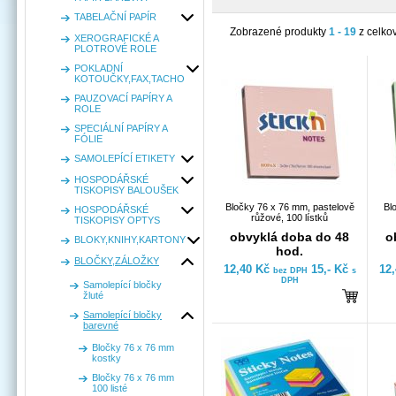
TABELAČNÍ PAPÍR
Zobrazené produkty
1 - 19
z celko
XEROGRAFICKÉ A
PLOTROVÉ ROLE
POKLADNÍ
KOTOUČKY,FAX,TACHO
PAUZOVACÍ PAPÍRY A
ROLE
SPECIÁLNÍ PAPÍRY A
FÓLIE
SAMOLEPÍCÍ ETIKETY
HOSPODÁŘSKÉ
TISKOPISY BALOUŠEK
Bločky 76 x 76 mm, pastelově
Bl
HOSPODÁŘSKÉ
růžové, 100 lístků
TISKOPISY OPTYS
obvyklá doba do 48
o
BLOKY,KNIHY,KARTONY
hod.
BLOČKY,ZÁLOŽKY
12,40 Kč
15,- Kč
12
bez DPH
s
DPH
Samolepící bločky
žluté
Samolepící bločky
barevné
Bločky 76 x 76 mm
kostky
Bločky 76 x 76 mm
100 listé