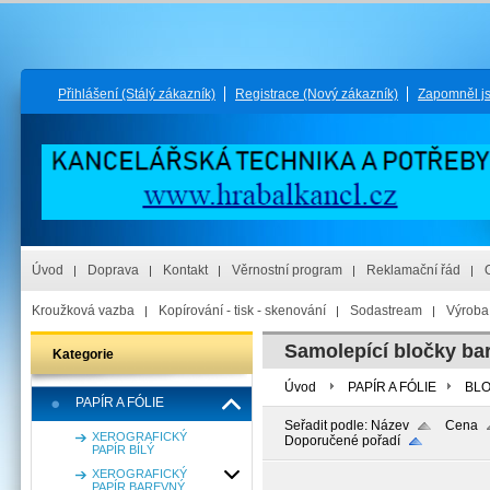
Přihlášení
(Stálý zákazník)
Registrace
(Nový zákazník)
Zapomněl j
Úvod
Doprava
Kontakt
Věrnostní program
Reklamační řád
Kroužková vazba
Kopírování - tisk - skenování
Sodastream
Výroba 
Samolepící bločky ba
Kategorie
Úvod
PAPÍR A FÓLIE
BLO
PAPÍR A FÓLIE
Seřadit podle:
Název
Cena
XEROGRAFICKÝ
Doporučené pořadí
PAPÍR BÍLÝ
XEROGRAFICKÝ
PAPÍR BAREVNÝ