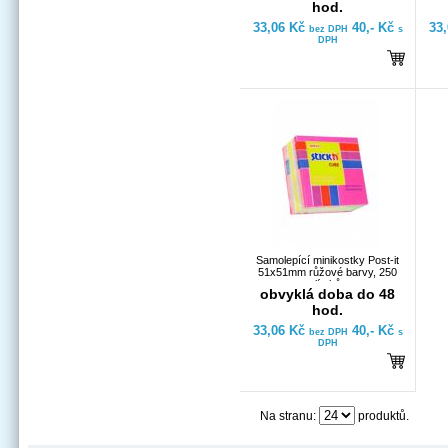
hod.
33,06 Kč
40,- Kč
33
bez DPH
s
DPH
Samolepící minikostky Post-it
51x51mm růžové barvy, 250
lístků
obvyklá doba do 48
hod.
33,06 Kč
40,- Kč
bez DPH
s
DPH
Na stranu:
produktů.