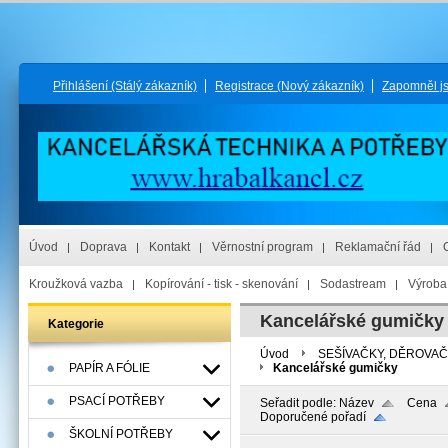
Přihlášení
(Stálý zákazník)
Registrace
(Nový zákazník)
Zapomněl j
Úvod
Doprava
Kontakt
Věrnostní program
Reklamační řád
Kroužková vazba
Kopírování - tisk - skenování
Sodastream
Výroba 
Kancelářské gumičky
Kategorie
Úvod
SEŠÍVAČKY, DĚROVA
PAPÍR A FÓLIE
Kancelářské gumičky
PSACÍ POTŘEBY
Seřadit podle:
Název
Cena
Doporučené pořadí
ŠKOLNÍ POTŘEBY