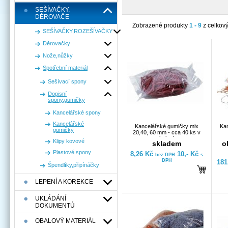
SEŠÍVAČKY,
DĚROVAČE
Zobrazené produkty
1 - 9
z celkov
SEŠÍVAČKY,ROZEŠÍVAČKY
Děrovačky
Nože,nůžky
Spotřební materiál
Sešívací spony
Dopisní
spony,gumičky
Kancelářské spony
Kancelářské
Kancelářské gumičky mix
Ka
gumičky
20,40, 60 mm - cca 40 ks v
balení
Klipy kovové
skladem
o
Plastové spony
8,26 Kč
10,- Kč
bez DPH
s
DPH
181
Špendlíky,připínáčky
LEPENÍ A KOREKCE
UKLÁDÁNÍ
DOKUMENTÚ
OBALOVÝ MATERIÁL