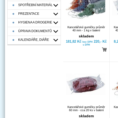
SPOTŘEBNÍ MATERIÁL
PREZENTACE
HYGIENA A DROGERIE
Kancelářské gumičky průměr
Ka
40 mm - 1 kg v balení
40
ÚPRAVA DOKUMENTŮ
skladem
KALENDÁŘE, DIÁŘE
181,82 Kč
220,- Kč
8,
bez DPH
s DPH
Kancelářské gumičky průměr
Ka
60 mm - cca 20 ks v balení
skladem