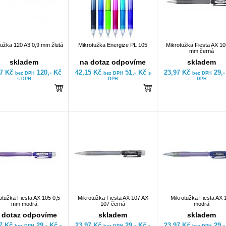
tužka 120 A3 0,9 mm žlutá
Mikrotužka Energize PL 105
Mikrotužka Fiesta AX 10
mm černá
skladem
na dotaz odpovíme
skladem
17 Kč
120,- Kč
42,15 Kč
51,- Kč
23,97 Kč
29,
bez DPH
bez DPH
s
bez DPH
s DPH
DPH
DPH
otužka Fiesta AX 105 0,5
Mikrotužka Fiesta AX 107 AX
Mikrotužka Fiesta AX 
mm modrá
107 černá
modrá
 dotaz odpovíme
skladem
skladem
97 Kč
29,- Kč
23,97 Kč
29,- Kč
23,97 Kč
29,