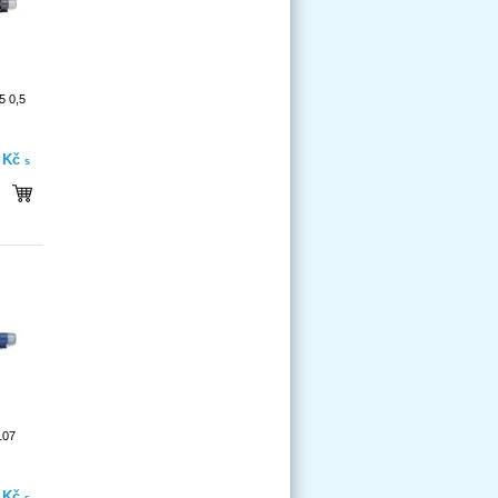
5 0,5
- Kč
s
107
- Kč