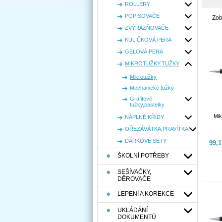
ROLLERY
POPISOVAČE
Zob
ZVÝRAZŇOVAČE
KULIČKOVÁ PERA
GELOVÁ PERA
MIKROTUŽKY,TUŽKY
Mikrotužky
Mechanické tužky
Grafitové
tužky,pastelky
Mik
NÁPLNĚ,KŘÍDY
OŘEZÁVÁTKA,PRAVÍTKA
DÁRKOVÉ SETY
99,
ŠKOLNÍ POTŘEBY
SEŠÍVAČKY,
DĚROVAČE
LEPENÍ A KOREKCE
UKLÁDÁNÍ
DOKUMENTÚ