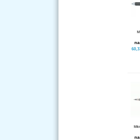
M
na
60,
Mik
na