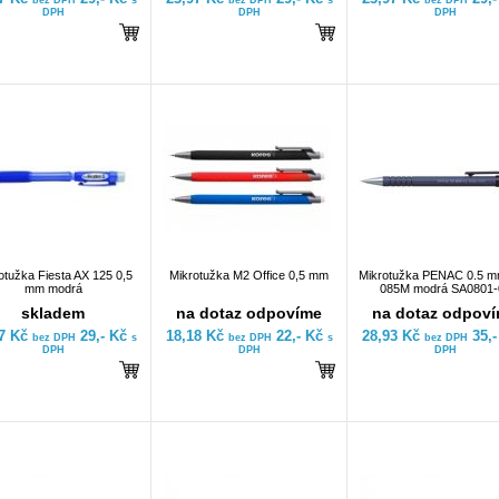
bez DPH
s
bez DPH
s
bez DPH
DPH
DPH
DPH
otužka Fiesta AX 125 0,5
Mikrotužka M2 Office 0,5 mm
Mikrotužka PENAC 0.5 
mm modrá
085M modrá SA0801-
skladem
na dotaz odpovíme
na dotaz odpov
97 Kč
29,- Kč
18,18 Kč
22,- Kč
28,93 Kč
35,
bez DPH
s
bez DPH
s
bez DPH
DPH
DPH
DPH