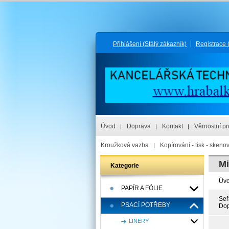
Přihlášení
(Stálý zákazník)
Registrace
Úvod
Doprava
Kontakt
Věrnostní p
Kroužková vazba
Kopírování - tisk - skeno
Mi
Kategorie
Úv
PAPÍR A FÓLIE
Seř
PSACÍ POTŘEBY
Dop
LINERY