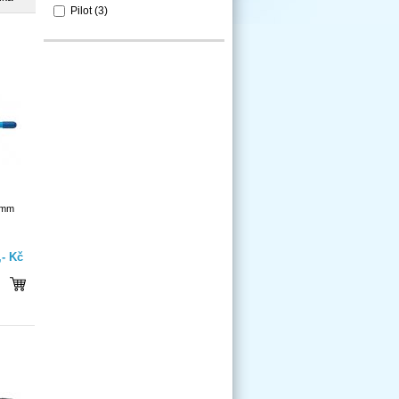
Pilot
(3)
 mm
,- Kč