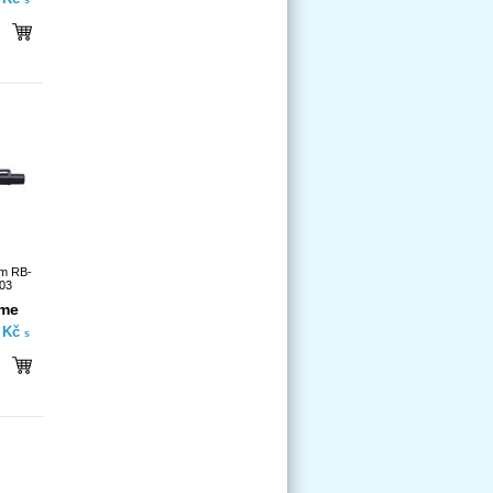
s
mm RB-
03
íme
- Kč
s