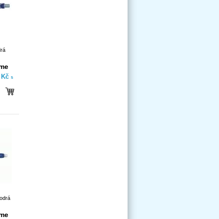
drá
íme
- Kč
s
odrá
íme