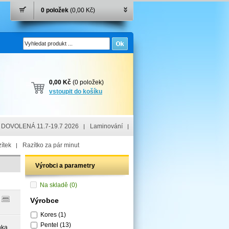
0 položek
(0,00 Kč)
0,00 Kč
(0 položek)
vstoupit do košíku
DOVOLENÁ 11.7-19.7 2026
Laminování
ítek
Razítko za pár minut
Výrobci a parametry
Na skladě
(0)
Výrobce
Kores
(1)
Pentel
(13)
nka