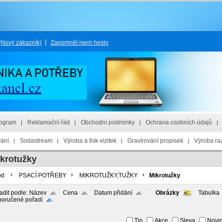
(Nový zákazník)
Zapomněl jsem heslo
rogram
Reklamační řád
Obchodní podmínky
Ochrana osobních údajů
vání
Sodastream
Výroba a tisk vizitek
Gravírování propisek
Výroba raz
krotužky
od
PSACÍ POTŘEBY
MIKROTUŽKY,TUŽKY
Mikrotužky
adit podle:
Název
Cena
Datum přidání
Obrázky
Tabulka
oručené pořadí
Tip
Akce
Sleva
Novi