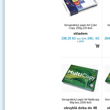
Xerografický papír A4 Color
Xe
Copy 250g,125 listů
skladem
198,35 Kč
240,- Kč
264
bez DPH
s DPH
Xerografický papír A4 Multicopy
Xero
80g box,2500 listů
obvyklá doba do 48
o