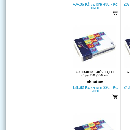
404,96 Kč
490,- Kč
297
bez DPH
s DPH
Xerografický papír A4 Color
Xe
Copy 120g,250 listů
skladem
181,82 Kč
220,- Kč
243
bez DPH
s DPH