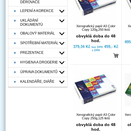
DĚROVAČE
LEPENÍ A KOREKCE
UKLÁDÁNÍ
DOKUMENTÚ
Xerografický papír A3 Color
Xe
Copy 120g,250 listů
OBALOVÝ MATERIÁL
obvyklá doba do 48
hod.
495
SPOTŘEBNÍ MATERIÁL
379,34 Kč
459,- Kč
bez DPH
s DPH
PREZENTACE
HYGIENA A DROGERIE
ÚPRAVA DOKUMENTŮ
KALENDÁŘE, DIÁŘE
Xerografický papír A3 Color
Xero
Copy 250g,125 listů
obvyklá doba do 48
o
hod.