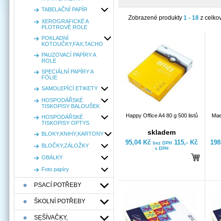
TABELAČNÍ PAPÍR
Zobrazené produkty
1 - 18
z celko
XEROGRAFICKÉ A
PLOTROVÉ ROLE
POKLADNÍ
KOTOUČKY,FAX,TACHO
PAUZOVACÍ PAPÍRY A
ROLE
SPECIÁLNÍ PAPÍRY A
FÓLIE
SAMOLEPÍCÍ ETIKETY
HOSPODÁŘSKÉ
TISKOPISY BALOUŠEK
Happy Office A4 80 g 500 listů
Mae
HOSPODÁŘSKÉ
TISKOPISY OPTYS
skladem
BLOKY,KNIHY,KARTONY
95,04 Kč
115,- Kč
198
bez DPH
BLOČKY,ZÁLOŽKY
s DPH
OBÁLKY
Foto papíry
PSACÍ POTŘEBY
ŠKOLNÍ POTŘEBY
SEŠÍVAČKY,