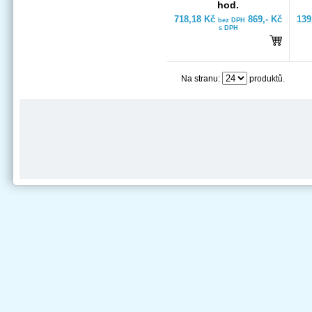
hod.
718,18 Kč
869,- Kč
139
bez DPH
s DPH
Na stranu:
produktů.