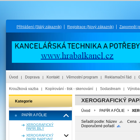
Přihlášení
(Stálý zákazník)
Registrace
(Nový zákazník)
Zapomněl j
Úvod
Doprava
Kontakt
Věrnostní program
Reklamační řád
Kroužková vazba
Kopírování - tisk - skenování
Sodastream
Výroba 
XEROGRAFICKÝ PAPÍ
Kategorie
Úvod
PAPÍR A FÓLIE
XER
PAPÍR A FÓLIE
Seřadit podle:
Název
Cena
XEROGRAFICKÝ
Doporučené pořadí
PAPÍR BÍLÝ
XEROGRAFICKÝ
PAPÍR BAREVNÝ