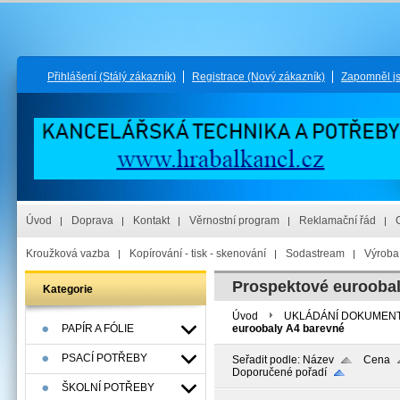
Přihlášení
(Stálý zákazník)
Registrace
(Nový zákazník)
Zapomněl j
Úvod
Doprava
Kontakt
Věrnostní program
Reklamační řád
Kroužková vazba
Kopírování - tisk - skenování
Sodastream
Výroba 
Prospektové euroobal
Kategorie
Úvod
UKLÁDÁNÍ DOKUMEN
PAPÍR A FÓLIE
euroobaly A4 barevné
PSACÍ POTŘEBY
Seřadit podle:
Název
Cena
Doporučené pořadí
ŠKOLNÍ POTŘEBY