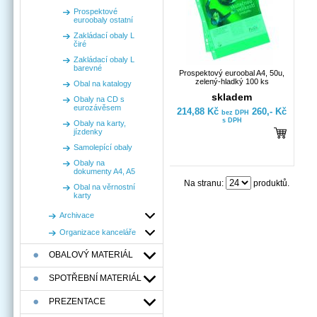
Prospektové
euroobaly ostatní
Zakládací obaly L
čiré
Zakládací obaly L
barevné
Prospektový euroobal A4, 50u,
zelený-hladký 100 ks
Obal na katalogy
skladem
Obaly na CD s
eurozávěsem
214,88 Kč
260,- Kč
bez DPH
s DPH
Obaly na karty,
jízdenky
Samolepící obaly
Obaly na
dokumenty A4, A5
Na stranu:
produktů.
Obal na věrnostní
karty
Archivace
Organizace kanceláře
OBALOVÝ MATERIÁL
SPOTŘEBNÍ MATERIÁL
PREZENTACE