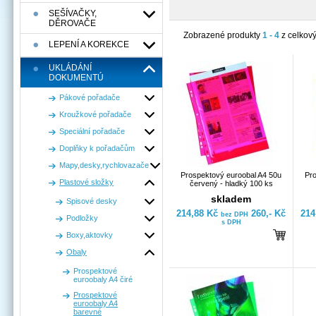
SEŠÍVAČKY,
DĚROVAČE
Zobrazené produkty
1 - 4
z celkov
LEPENÍ A KOREKCE
UKLÁDÁNÍ
DOKUMENTÚ
Pákové pořadače
Kroužkové pořadače
Speciální pořadače
Doplňky k pořadačům
Mapy,desky,rychlovazače
Prospektový euroobal A4 50u
Pro
Plastové složky
červený - hladký 100 ks
skladem
Spisové desky
214,88 Kč
260,- Kč
214
bez DPH
Podložky
s DPH
Boxy,aktovky
Obaly
Prospektové
euroobaly A4 čiré
Prospektové
euroobaly A4
barevné