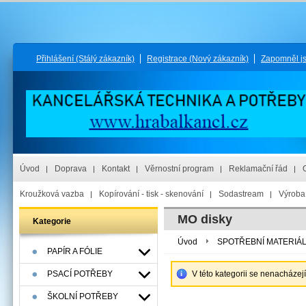
Přihlášení
(Stálý zákazník)
Registrace
(Nový zákazník)
Zapomněl j
Úvod
Doprava
Kontakt
Věrnostní program
Reklamační řád
Kroužková vazba
Kopírování - tisk - skenování
Sodastream
Výroba 
MO disky
Kategorie
Úvod
SPOTŘEBNÍ MATERIÁ
PAPÍR A FÓLIE
PSACÍ POTŘEBY
V této kategorii se nenacházej
ŠKOLNÍ POTŘEBY