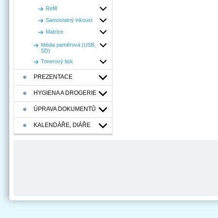
Refill
Samostatný inkoust
Matrice
Média paměťová (USB,
SD)
Tonerový tisk
PREZENTACE
HYGIENA A DROGERIE
ÚPRAVA DOKUMENTŮ
KALENDÁŘE, DIÁŘE