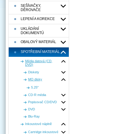
SEŠÍVAČKY,
DĚROVAČE
LEPENÍ A KOREKCE
UKLÁDÁNÍ
DOKUMENTÚ
OBALOVÝ MATERIÁL
SPOTŘEBNÍ MATERIÁL
Média datová (CD,
DVD)
Diskety
MO disky
5.25"
CD-R média
Popisovač CD/DVD
DVD
Blu-Ray
Inkoustové náplně
Cartridge inkoustové