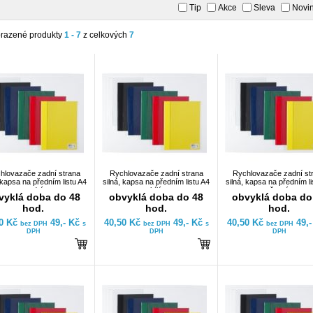
Tip
Akce
Sleva
Novi
razené produkty
1 - 7
z celkových
7
hlovazače zadní strana
Rychlovazače zadní strana
Rychlovazače zadní st
 kapsa na předním listu A4
silná, kapsa na předním listu A4
silná, kapsa na předním li
modrý
bílý
černý
vyklá doba do 48
obvyklá doba do 48
obvyklá doba do
hod.
hod.
hod.
50 Kč
49,- Kč
40,50 Kč
49,- Kč
40,50 Kč
49,
bez DPH
s
bez DPH
s
bez DPH
DPH
DPH
DPH