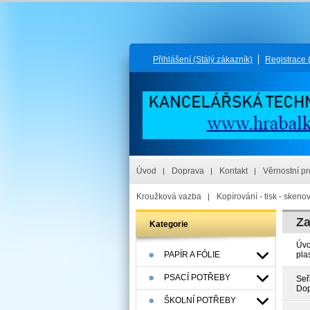
Přihlášení
(Stálý zákazník)
Registrace
Úvod
Doprava
Kontakt
Věrnostní p
Kroužková vazba
Kopírování - tisk - skeno
Za
Kategorie
Úv
PAPÍR A FÓLIE
pla
PSACÍ POTŘEBY
Seř
Dop
ŠKOLNÍ POTŘEBY