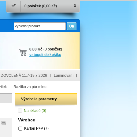
0 položek
(0,00 Kč)
0,00 Kč
(0 položek)
vstoupit do košíku
DOVOLENÁ 11.7-19.7 2026
Laminování
ítek
Razítko za pár minut
Výrobci a parametry
Na skladě
(0)
Výrobce
Karton P+P
(7)