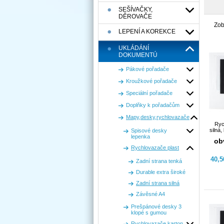
SEŠÍVAČKY,
DĚROVAČE
Zob
LEPENÍ A KOREKCE
UKLÁDÁNÍ
DOKUMENTÚ
Pákové pořadače
Kroužkové pořadače
Speciální pořadače
Doplňky k pořadačům
Mapy,desky,rychlovazače
Ryc
silná,
Spisové desky
lepenka
ob
Rychlovazače plast
40,
Zadní strana tenká
Durable extra široké
Zadní strana silná
Závěsné A4
Prešpánové desky 3
klopé s gumou
Rychlovazače karton