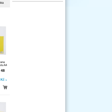
nka
rana
stu A4
 48
- Kč
s