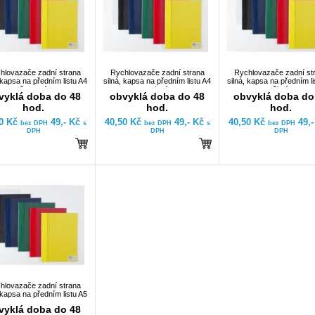
hlovazače zadní strana
Rychlovazače zadní strana
Rychlovazače zadní st
 kapsa na předním listu A4
silná, kapsa na předním listu A4
silná, kapsa na předním li
červený
zelený
žlutý
vyklá doba do 48
obvyklá doba do 48
obvyklá doba do
hod.
hod.
hod.
50 Kč
49,- Kč
40,50 Kč
49,- Kč
40,50 Kč
49,
bez DPH
s
bez DPH
s
bez DPH
DPH
DPH
DPH
hlovazače zadní strana
 kapsa na předním listu A5
vyklá doba do 48