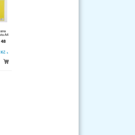
rana
stu A4
 48
- Kč
s