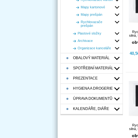
Mapy kartonové
Mapy prešpán
Rychlovazače
prešpán
Ryc
Plastové složky
silná,
Archivace
ob
Organizace kanceláře
40,
OBALOVÝ MATERIÁL
SPOTŘEBNÍ MATERIÁL
PREZENTACE
HYGIENA A DROGERIE
ÚPRAVA DOKUMENTŮ
KALENDÁŘE, DIÁŘE
Ryc
silná,
ob