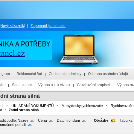
(Nový zákazník)
Zapomněl jsem heslo
rogram
Reklamační řád
Obchodní podmínky
Ochrana osobních údajů
vání
Sodastream
Výroba a tisk vizitek
Gravírování propisek
Výroba raz
dní strana silná
od
UKLÁDÁNÍ DOKUMENTÚ
Mapy,desky,rychlovazače
Rychlovazače
st
Zadní strana silná
adit podle:
Název
Cena
Datum přidání
Obrázky
Tabulka
oručené pořadí