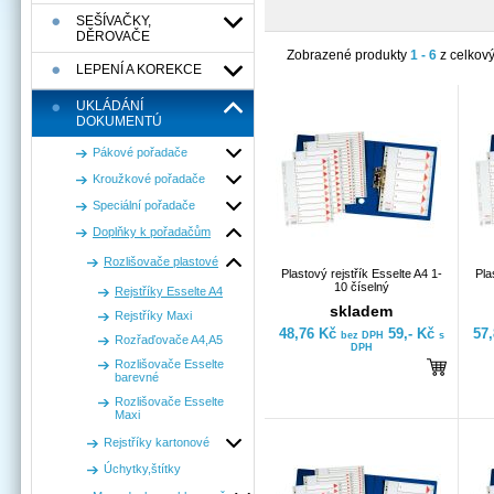
SEŠÍVAČKY,
DĚROVAČE
Zobrazené produkty
1 - 6
z celkov
LEPENÍ A KOREKCE
UKLÁDÁNÍ
DOKUMENTÚ
Pákové pořadače
Kroužkové pořadače
Speciální pořadače
Doplňky k pořadačům
Rozlišovače plastové
Plastový rejstřík Esselte A4 1-
Pla
10 číselný
Rejstříky Esselte A4
skladem
Rejstříky Maxi
48,76 Kč
59,- Kč
57
bez DPH
s
Rozřaďovače A4,A5
DPH
Rozlišovače Esselte
barevné
Rozlišovače Esselte
Maxi
Rejstříky kartonové
Úchytky,štítky