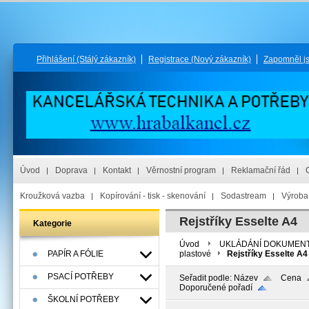
Přihlášení
(Stálý zákazník)
Registrace
(Nový zákazník)
Zapomněl j
Úvod
Doprava
Kontakt
Věrnostní program
Reklamační řád
Kroužková vazba
Kopírování - tisk - skenování
Sodastream
Výroba 
Rejstříky Esselte A4
Kategorie
Úvod
UKLÁDÁNÍ DOKUMEN
PAPÍR A FÓLIE
plastové
Rejstříky Esselte A4
PSACÍ POTŘEBY
Seřadit podle:
Název
Cena
Doporučené pořadí
ŠKOLNÍ POTŘEBY