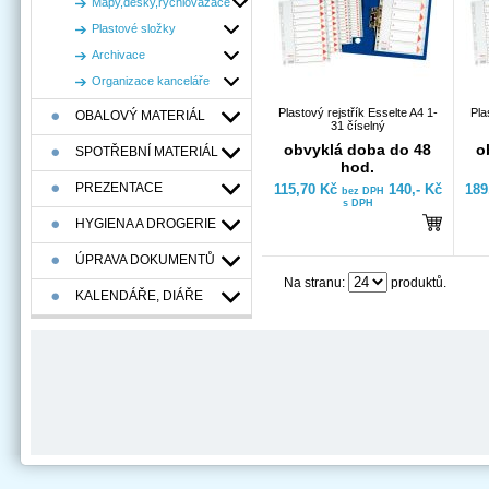
Mapy,desky,rychlovazače
Plastové složky
Archivace
Organizace kanceláře
Plastový rejstřík Esselte A4 1-
Pla
OBALOVÝ MATERIÁL
31 číselný
obvyklá doba do 48
o
SPOTŘEBNÍ MATERIÁL
hod.
PREZENTACE
115,70 Kč
140,- Kč
189
bez DPH
s DPH
HYGIENA A DROGERIE
ÚPRAVA DOKUMENTŮ
Na stranu:
produktů.
KALENDÁŘE, DIÁŘE