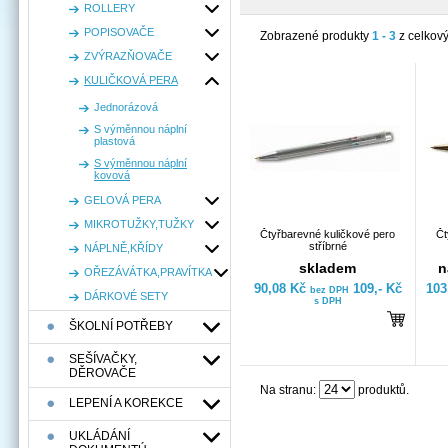
ROLLERY
POPISOVAČE
Zobrazené produkty
1 - 3
z celkov
ZVÝRAZŇOVAČE
KULIČKOVÁ PERA
Jednorázová
S výměnnou náplní
plastová
S výměnnou náplní
kovová
GELOVÁ PERA
MIKROTUŽKY,TUŽKY
Čtyřbarevné kuličkové pero
Čt
stříbrné
NÁPLNĚ,KŘÍDY
skladem
n
OŘEZÁVÁTKA,PRAVÍTKA
90,08 Kč
109,- Kč
103
bez DPH
DÁRKOVÉ SETY
s DPH
ŠKOLNÍ POTŘEBY
SEŠÍVAČKY,
DĚROVAČE
Na stranu:
produktů.
LEPENÍ A KOREKCE
UKLÁDÁNÍ