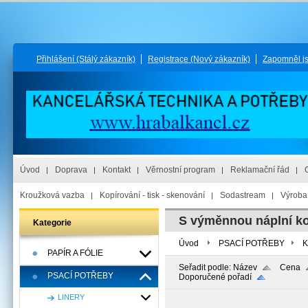
Přihlášení
(Stálý zákazník)
Registrace
(Nový zákazník)
Zapomněl j
Úvod
Doprava
Kontakt
Věrnostní program
Reklamační řád
Kroužková vazba
Kopírování - tisk - skenování
Sodastream
Výroba 
S výměnnou náplní k
Kategorie
Úvod
PSACÍ POTŘEBY
K
PAPÍR A FÓLIE
Seřadit podle:
Název
Cena
PSACÍ POTŘEBY
Doporučené pořadí
LINERY