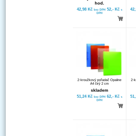
hod.
42,98 Kč
52,- Kč
42
bez DPH
s
DPH
2-kroužkový pořadač Opaline
2-k
A4 čirý 2 cm
skladem
51,24 Kč
62,- Kč
51
bez DPH
s
DPH