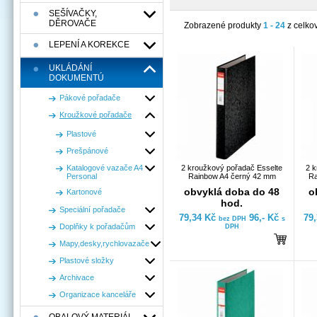
SEŠÍVAČKY,
DĚROVAČE
Zobrazené produkty
1 - 24
z celko
LEPENÍ A KOREKCE
UKLÁDÁNÍ
DOKUMENTÚ
Pákové pořadače
Kroužkové pořadače
Plastové
Prešpánové
Katalogové vazače A4
2 kroužkový pořadač Esselte
2 k
Personal
Rainbow A4 černý 42 mm
Ra
obvyklá doba do 48
o
Kartonové
hod.
Speciální pořadače
79,34 Kč
96,- Kč
79
bez DPH
s
Doplňky k pořadačům
DPH
Mapy,desky,rychlovazače
Plastové složky
Archivace
Organizace kanceláře