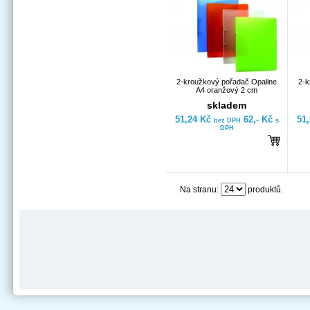
2-kroužkový pořadač Opaline
2-k
A4 oranžový 2 cm
skladem
51,24 Kč
62,- Kč
51
bez DPH
s
DPH
Na stranu:
produktů.