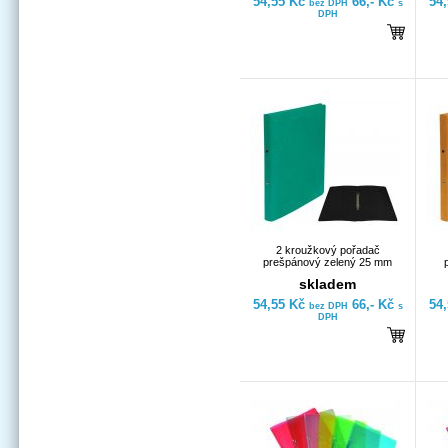
54,55 Kč
66,- Kč
54
bez DPH
s
DPH
2 kroužkový pořadač
prešpánový zelený 25 mm
skladem
54,55 Kč
66,- Kč
54
bez DPH
s
DPH