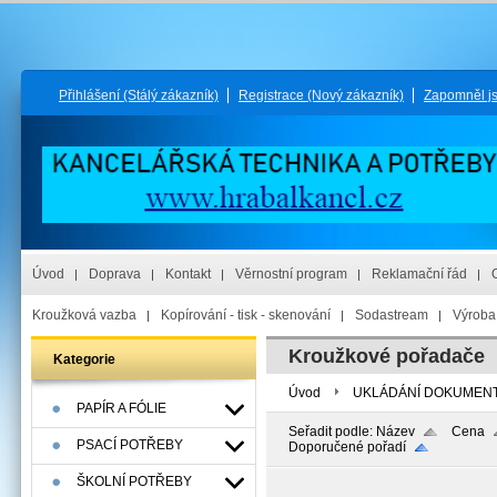
Přihlášení
(Stálý zákazník)
Registrace
(Nový zákazník)
Zapomněl j
Úvod
Doprava
Kontakt
Věrnostní program
Reklamační řád
Kroužková vazba
Kopírování - tisk - skenování
Sodastream
Výroba 
Kroužkové pořadače
Kategorie
Úvod
UKLÁDÁNÍ DOKUMEN
PAPÍR A FÓLIE
Seřadit podle:
Název
Cena
PSACÍ POTŘEBY
Doporučené pořadí
ŠKOLNÍ POTŘEBY