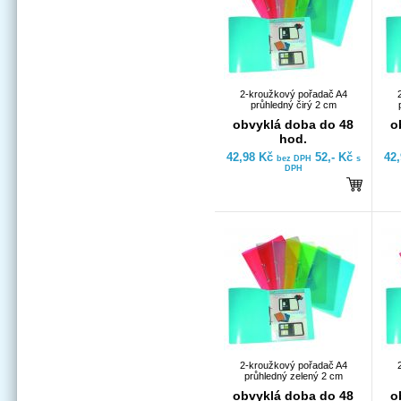
2-kroužkový pořadač A4
průhledný čirý 2 cm
obvyklá doba do 48
o
hod.
42,98 Kč
52,- Kč
42
bez DPH
s
DPH
2-kroužkový pořadač A4
průhledný zelený 2 cm
obvyklá doba do 48
o