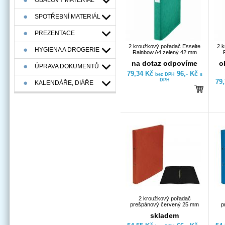
OBALOVÝ MATERIÁL
SPOTŘEBNÍ MATERIÁL
PREZENTACE
2 kroužkový pořadač Esselte
2 k
HYGIENA A DROGERIE
Rainbow A4 zelený 42 mm
na dotaz odpovíme
o
ÚPRAVA DOKUMENTŮ
79,34 Kč
96,- Kč
bez DPH
s
DPH
79
KALENDÁŘE, DIÁŘE
2 kroužkový pořadač
prešpánový červený 25 mm
p
skladem