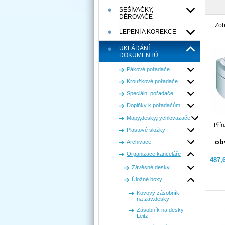
SEŠÍVAČKY,
DĚROVAČE
Zob
LEPENÍ A KOREKCE
UKLÁDÁNÍ
DOKUMENTÚ
Pákové pořadače
Kroužkové pořadače
Speciální pořadače
Doplňky k pořadačům
Mapy,desky,rychlovazače
Přír
Plastové složky
ob
Archivace
Organizace kanceláře
487,
Závěsné desky
Úložné boxy
Kovový zásobník
na záv.desky
Zásobník na desky
Leitz