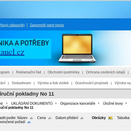
(Nový zákazník)
Zapomněl jsem heslo
rogram
Reklamační řád
Obchodní podmínky
Ochrana osobních údajů
vání
Sodastream
Výroba a tisk vizitek
Gravírování propisek
Výroba raz
íruční pokladny No 11
od
UKLÁDÁNÍ DOKUMENTÚ
Organizace kanceláře
Úložné boxy
ruční pokladny No 11
adit podle:
Název
Cena
Datum přidání
Obrázky
Tabulka
oručené pořadí