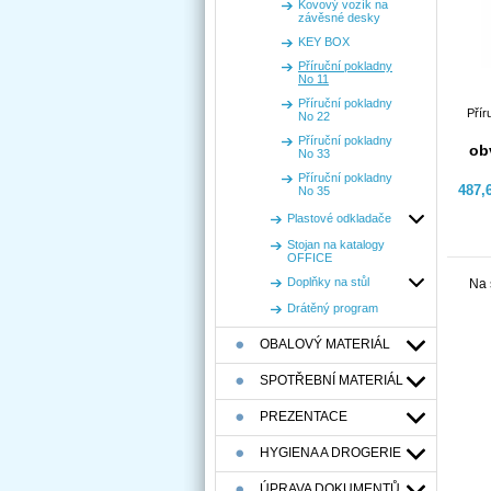
Kovový vozík na
závěsné desky
KEY BOX
Příruční pokladny
No 11
Příruční pokladny
Přír
No 22
Příruční pokladny
ob
No 33
Příruční pokladny
487,
No 35
Plastové odkladače
Stojan na katalogy
OFFICE
Doplňky na stůl
Na 
Drátěný program
OBALOVÝ MATERIÁL
SPOTŘEBNÍ MATERIÁL
PREZENTACE
HYGIENA A DROGERIE
ÚPRAVA DOKUMENTŮ