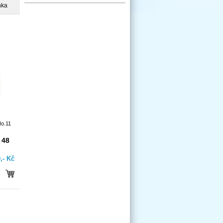
nka
No.11
 48
,- Kč