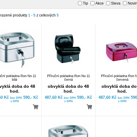
Tip
Akce
Sleva
Novi
razené produkty
1 - 5
z celkových
5
uční pokladna Ron No.11
Příruční pokladna Ron No.11
Příruční pokladna Ron 
bílá
černá
červená
vyklá doba do 48
obvyklá doba do 48
obvyklá doba do
hod.
hod.
hod.
60 Kč
590,- Kč
487,60 Kč
590,- Kč
487,60 Kč
590
bez DPH
bez DPH
bez DPH
s DPH
s DPH
s DPH