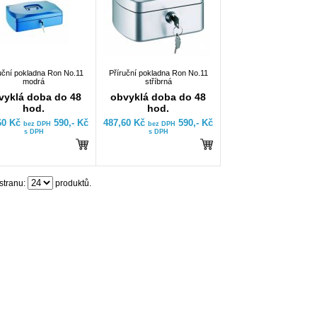
uční pokladna Ron No.11
Příruční pokladna Ron No.11
modrá
stříbrná
vyklá doba do 48
obvyklá doba do 48
hod.
hod.
60 Kč
590,- Kč
487,60 Kč
590,- Kč
bez DPH
bez DPH
s DPH
s DPH
stranu:
produktů.