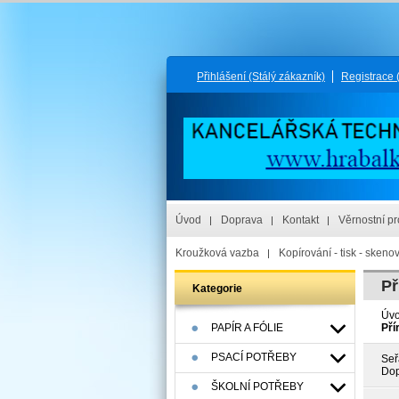
Přihlášení
(Stálý zákazník)
Registrace
Úvod
Doprava
Kontakt
Věrnostní p
Kroužková vazba
Kopírování - tisk - skeno
Př
Kategorie
Úv
PAPÍR A FÓLIE
Pří
PSACÍ POTŘEBY
Seř
Dop
ŠKOLNÍ POTŘEBY