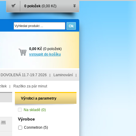
0 položek
(0,00 Kč)
0,00 Kč
(0 položek)
vstoupit do košíku
DOVOLENÁ 11.7-19.7 2026
Laminování
ítek
Razítko za pár minut
Výrobci a parametry
Na skladě
(0)
Výrobce
Conmetron
(5)