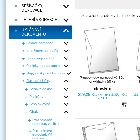
SEŠÍVAČKY,
DĚROVAČE
Zobrazené produkty
1 - 5
z celkov
LEPENÍ A KOREKCE
UKLÁDÁNÍ
DOKUMENTÚ
Pákové pořadače
Kroužkové pořadače
Speciální pořadače
Doplňky k pořadačům
Mapy,desky,rychlovazače
Prospektový euroobal A3 80u,
P
Plastové složky
čirý-hladký 50 ks
skladem
Spisové desky
289,26 Kč
350,- Kč
33
bez DPH
Podložky
s DPH
Boxy,aktovky
Obaly
Prospektové
euroobaly A4 čiré
Prospektové
euroobaly A4
barevné