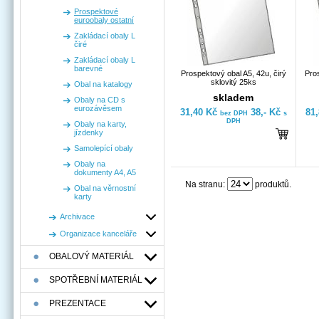
Prospektové
euroobaly ostatní
Zakládací obaly L
čiré
Zakládací obaly L
barevné
Prospektový obal A5, 42u, čirý
Pros
sklovitý 25ks
Obal na katalogy
skladem
Obaly na CD s
eurozávěsem
31,40 Kč
38,- Kč
81
bez DPH
s
DPH
Obaly na karty,
jízdenky
Samolepící obaly
Obaly na
dokumenty A4, A5
Na stranu:
produktů.
Obal na věrnostní
karty
Archivace
Organizace kanceláře
OBALOVÝ MATERIÁL
SPOTŘEBNÍ MATERIÁL
PREZENTACE