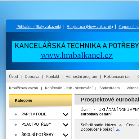
Přihlášení
(Stálý zákazník)
Registrace
(Nový zákazník)
Zapomněl j
Úvod
Doprava
Kontakt
Věrnostní program
Reklamační řád
Kroužková vazba
Kopírování - tisk - skenování
Sodastream
Výroba 
Prospektové euroobal
Kategorie
Úvod
UKLÁDÁNÍ DOKUMEN
PAPÍR A FÓLIE
euroobaly ostatní
PSACÍ POTŘEBY
Seřadit podle:
Název
Cena
Doporučené pořadí
ŠKOLNÍ POTŘEBY