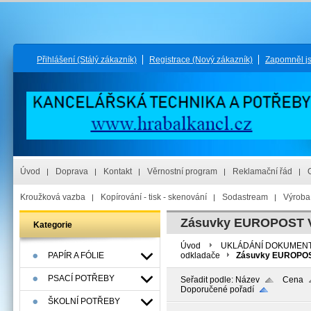
Přihlášení
(Stálý zákazník)
Registrace
(Nový zákazník)
Zapomněl j
Úvod
Doprava
Kontakt
Věrnostní program
Reklamační řád
Kroužková vazba
Kopírování - tisk - skenování
Sodastream
Výroba 
Zásuvky EUROPOST 
Kategorie
Úvod
UKLÁDÁNÍ DOKUMEN
PAPÍR A FÓLIE
odkladače
Zásuvky EUROPOS
PSACÍ POTŘEBY
Seřadit podle:
Název
Cena
Doporučené pořadí
ŠKOLNÍ POTŘEBY