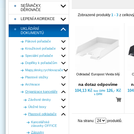
SEŠÍVAČKY,
DĚROVAČE
Zobrazené produkty
1 - 3
z celkov
LEPENÍ A KOREKCE
UKLÁDÁNÍ
DOKUMENTÚ
Pákové pořadače
Kroužkové pořadače
Speciální pořadače
Doplňky k pořadačům
Mapy,desky,rychlovazače
Odkladač Europost Vivida bílý
O
Plastové složky
na dotaz odpovíme
n
Archivace
104,13 Kč
126,- Kč
104
bez DPH
Organizace kanceláře
s DPH
Závěsné desky
Úložné boxy
Plastové odkladače
Na stranu:
produktů.
Kancelářské
zásuvky OFFICE
Zásuvky