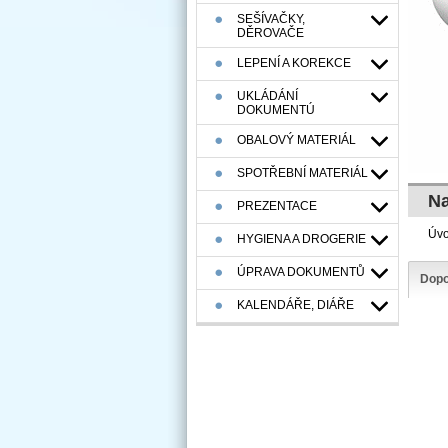
SEŠÍVAČKY,
DĚROVAČE
LEPENÍ A KOREKCE
UKLÁDÁNÍ
DOKUMENTÚ
OBALOVÝ MATERIÁL
SPOTŘEBNÍ MATERIÁL
Na
PREZENTACE
Úv
HYGIENA A DROGERIE
ÚPRAVA DOKUMENTŮ
Dopo
KALENDÁŘE, DIÁŘE