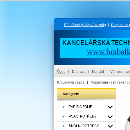
Přihlášení
(Stálý zákazník)
Registrace
Úvod
Doprava
Kontakt
Věrnostní p
Kroužková vazba
Kopírování - tisk - skeno
Kategorie
PAPÍR A FÓLIE
PSACÍ POTŘEBY
ŠKOLNÍ POTŘEBY