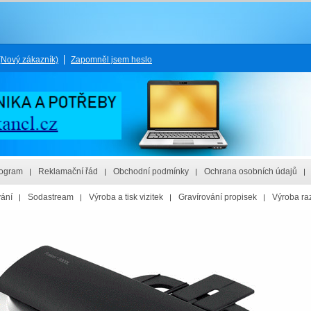
(Nový zákazník)
Zapomněl jsem heslo
rogram
Reklamační řád
Obchodní podmínky
Ochrana osobních údajů
vání
Sodastream
Výroba a tisk vizitek
Gravírování propisek
Výroba raz