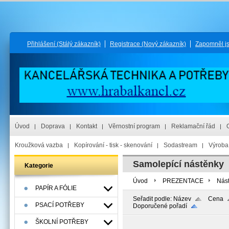
Přihlášení
(Stálý zákazník)
Registrace
(Nový zákazník)
Zapomněl j
Úvod
Doprava
Kontakt
Věrnostní program
Reklamační řád
Kroužková vazba
Kopírování - tisk - skenování
Sodastream
Výroba 
Samolepící nástěnky
Kategorie
Úvod
PREZENTACE
Nást
PAPÍR A FÓLIE
Seřadit podle:
Název
Cena
PSACÍ POTŘEBY
Doporučené pořadí
ŠKOLNÍ POTŘEBY