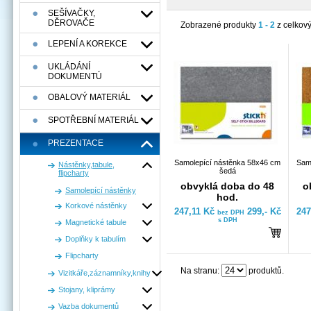
SEŠÍVAČKY,
DĚROVAČE
Zobrazené produkty
1 - 2
z celkov
LEPENÍ A KOREKCE
UKLÁDÁNÍ
DOKUMENTÚ
OBALOVÝ MATERIÁL
SPOTŘEBNÍ MATERIÁL
PREZENTACE
Samolepící nástěnka 58x46 cm
Sam
Nástěnky,tabule,
šedá
flipcharty
obvyklá doba do 48
o
Samolepící nástěnky
hod.
Korkové nástěnky
247,11 Kč
299,- Kč
247
bez DPH
s DPH
Magnetické tabule
Doplňky k tabulím
Flipcharty
Na stranu:
produktů.
Vizitkáře,záznamníky,knihy
Stojany, kliprámy
Vazba dokumentů