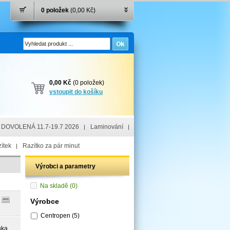
0 položek
(0,00 Kč)
0,00 Kč
(0 položek)
vstoupit do košíku
DOVOLENÁ 11.7-19.7 2026
Laminování
ítek
Razítko za pár minut
Výrobci a parametry
Na skladě
(0)
Výrobce
Centropen
(5)
nka