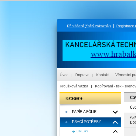
Přihlášení
(Stálý zákazník)
Registrace
Úvod
Doprava
Kontakt
Věrnostní p
Kroužková vazba
Kopírování - tisk - skeno
Ce
Kategorie
Úv
PAPÍR A FÓLIE
Seř
PSACÍ POTŘEBY
Dop
LINERY