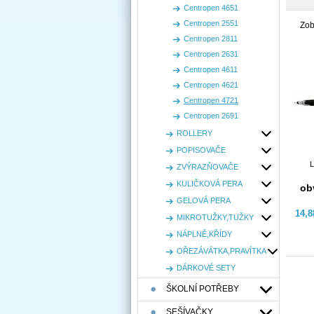
Centropen 4651
Centropen 2551
Zob
Centropen 2811
Centropen 2631
Centropen 4611
Centropen 4621
Centropen 4721
Centropen 2691
ROLLERY
POPISOVAČE
L
ZVÝRAZŇOVAČE
KULIČKOVÁ PERA
ob
GELOVÁ PERA
14,
MIKROTUŽKY,TUŽKY
NÁPLNĚ,KŘÍDY
OŘEZÁVÁTKA,PRAVÍTKA
DÁRKOVÉ SETY
ŠKOLNÍ POTŘEBY
SEŠÍVAČKY,