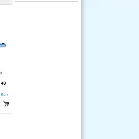
rý
 48
- Kč
s