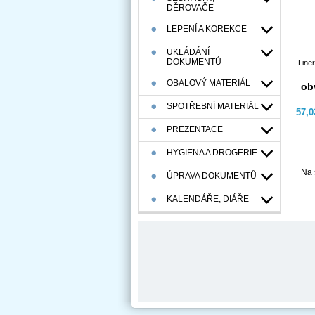
DĚROVAČE
LEPENÍ A KOREKCE
UKLÁDÁNÍ
DOKUMENTÚ
Line
OBALOVÝ MATERIÁL
ob
SPOTŘEBNÍ MATERIÁL
57,
PREZENTACE
HYGIENA A DROGERIE
Na 
ÚPRAVA DOKUMENTŮ
KALENDÁŘE, DIÁŘE