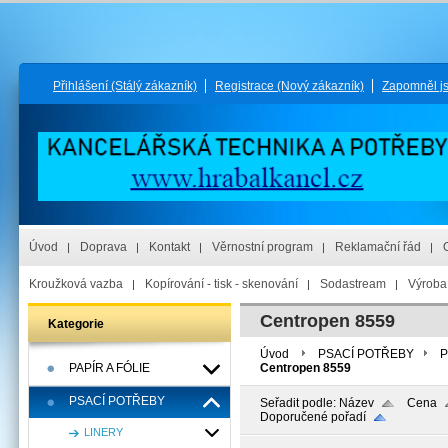
Přihlášení
(Stálý zákazník)
Registrace
(Nový zákazník)
Zapomněl j
Úvod
Doprava
Kontakt
Věrnostní program
Reklamační řád
Kroužková vazba
Kopírování - tisk - skenování
Sodastream
Výroba 
Centropen 8559
Kategorie
Úvod
PSACÍ POTŘEBY
P
PAPÍR A FÓLIE
Centropen 8559
PSACÍ POTŘEBY
Seřadit podle:
Název
Cena
Doporučené pořadí
LINERY