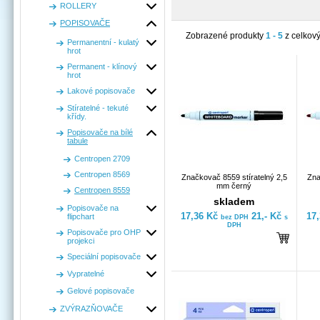
ROLLERY
POPISOVAČE
Zobrazené produkty
1 - 5
z celkov
Permanentní - kulatý
hrot
Permanent - klínový
hrot
Lakové popisovače
Stíratelné - tekuté
křídy.
Popisovače na bílé
tabule
Centropen 2709
Centropen 8569
Značkovač 8559 stíratelný 2,5
Zna
mm černý
Centropen 8559
skladem
Popisovače na
17,36 Kč
21,- Kč
17
flipchart
bez DPH
s
DPH
Popisovače pro OHP
projekci
Speciální popisovače
Vypratelné
Gelové popisovače
ZVÝRAZŇOVAČE