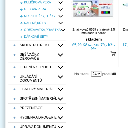
KULIČKOVÁ PERA
GELOVÁ PERA
MIKROTUŽKY,TUŽKY
NÁPLNĚ,KŘÍDY
Značkovač 8559 stíratelný 2,5
Zna
OŘEZÁVÁTKA,PRAVÍTKA
mm sada 4 barev
DÁRKOVÉ SETY
skladem
65,29 Kč
79,- Kč
17
ŠKOLNÍ POTŘEBY
bez DPH
s
DPH
SEŠÍVAČKY,
DĚROVAČE
LEPENÍ A KOREKCE
Na stranu:
produktů.
UKLÁDÁNÍ
DOKUMENTÚ
OBALOVÝ MATERIÁL
SPOTŘEBNÍ MATERIÁL
PREZENTACE
HYGIENA A DROGERIE
ÚPRAVA DOKUMENTŮ