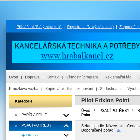
Přihlášení
(Stálý zákazník)
Registrace
(Nový zákazník)
Zapomněl j
Úvod
Doprava
Kontakt
Věrnostní program
Reklamační řád
Kroužková vazba
Kopírování - tisk - skenování
Sodastream
Výroba 
Pilot Frixion Point
Kategorie
Úvod
PSACÍ POTŘEBY
PAPÍR A FÓLIE
Point
PSACÍ POTŘEBY
Seřadit podle:
Název
Cena
Doporučené pořadí
LINERY