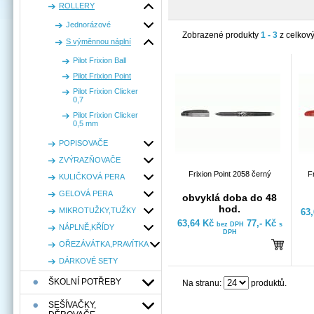
ROLLERY
Jednorázové
Zobrazené produkty
1 - 3
z celkov
S výměnnou náplní
Pilot Frixion Ball
Pilot Frixion Point
Pilot Frixion Clicker
0,7
Pilot Frixion Clicker
0,5 mm
POPISOVAČE
ZVÝRAZŇOVAČE
Frixion Point 2058 černý
F
KULIČKOVÁ PERA
GELOVÁ PERA
obvyklá doba do 48
hod.
MIKROTUŽKY,TUŽKY
63
63,64 Kč
77,- Kč
bez DPH
s
NÁPLNĚ,KŘÍDY
DPH
OŘEZÁVÁTKA,PRAVÍTKA
DÁRKOVÉ SETY
ŠKOLNÍ POTŘEBY
Na stranu:
produktů.
SEŠÍVAČKY,