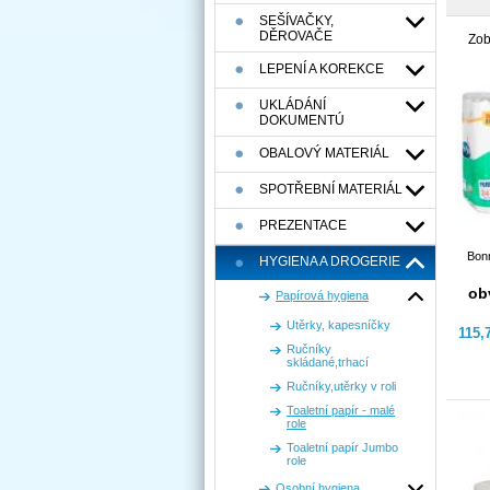
SEŠÍVAČKY,
DĚROVAČE
Zob
LEPENÍ A KOREKCE
UKLÁDÁNÍ
DOKUMENTÚ
OBALOVÝ MATERIÁL
SPOTŘEBNÍ MATERIÁL
PREZENTACE
Bonn
HYGIENA A DROGERIE
ob
Papírová hygiena
Utěrky, kapesníčky
115,
Ručníky
skládané,trhací
Ručníky,utěrky v roli
Toaletní papír - malé
role
Toaletní papír Jumbo
role
Osobní hygiena