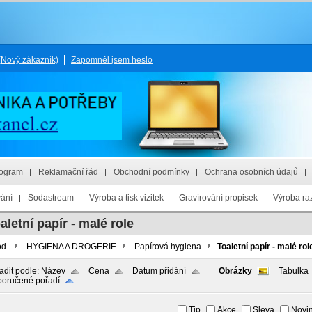
(Nový zákazník)
Zapomněl jsem heslo
rogram
Reklamační řád
Obchodní podmínky
Ochrana osobních údajů
vání
Sodastream
Výroba a tisk vizitek
Gravírování propisek
Výroba raz
aletní papír - malé role
od
HYGIENA A DROGERIE
Papírová hygiena
Toaletní papír - malé rol
adit podle:
Název
Cena
Datum přidání
Obrázky
Tabulka
oručené pořadí
Tip
Akce
Sleva
Novi