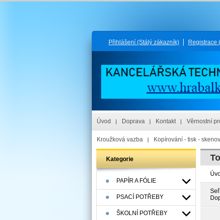
Přihlášení
(Stálý zákazník)
Registrace
Úvod
Doprava
Kontakt
Věrnostní p
Kroužková vazba
Kopírování - tisk - skeno
To
Kategorie
Úv
PAPÍR A FÓLIE
Seř
PSACÍ POTŘEBY
Dop
ŠKOLNÍ POTŘEBY