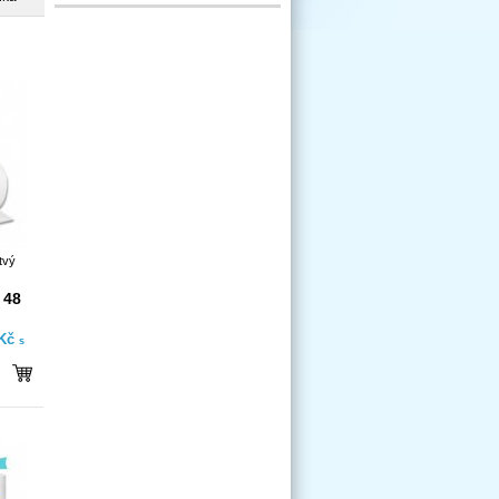
tvý
 48
 Kč
s