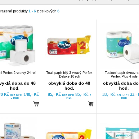
razené produkty
1 - 6
z celkových
6
i Perfex 2 vrstvý 24 rolí
Toal. papír bílý 3 vrstvý Perfex
Toaletní papír dvouvrs
Deluxe 10 rolí
Perfex Plus 4 role
vyklá doba do 48
obvyklá doba do 48
obvyklá doba do
hod.
hod.
hod.
70 Kč
140,- Kč
85,- Kč
85,- Kč
33,- Kč
33,-
bez DPH
bez DPH
s
bez DPH
s DPH
DPH
DPH