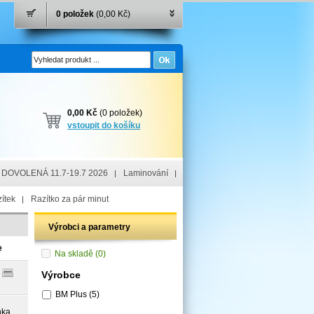
0 položek
(0,00 Kč)
0,00 Kč
(0 položek)
vstoupit do košíku
DOVOLENÁ 11.7-19.7 2026
Laminování
ítek
Razítko za pár minut
Výrobci a parametry
e
Na skladě
(0)
Výrobce
BM Plus
(5)
nka