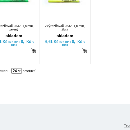
razňovač 2532, 1,8 mm,
Zvýrazňovač 2532, 1,8 mm,
zelený
žlutý
skladem
skladem
61 Kč
8,- Kč
6,61 Kč
8,- Kč
bez DPH
s
bez DPH
s
DPH
DPH
stranu:
produktů.
Tvo