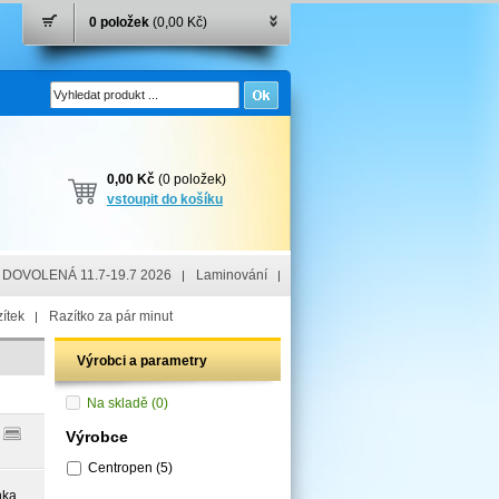
0 položek
(0,00 Kč)
0,00 Kč
(0 položek)
vstoupit do košíku
DOVOLENÁ 11.7-19.7 2026
Laminování
ítek
Razítko za pár minut
Výrobci a parametry
Na skladě
(0)
Výrobce
Centropen
(5)
nka