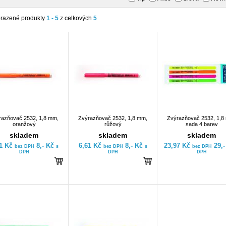
razené produkty
1 - 5
z celkových
5
razňovač 2532, 1,8 mm,
Zvýrazňovač 2532, 1,8 mm,
Zvýrazňovač 2532, 1,8
oranžový
růžový
sada 4 barev
skladem
skladem
skladem
61 Kč
8,- Kč
6,61 Kč
8,- Kč
23,97 Kč
29,
bez DPH
s
bez DPH
s
bez DPH
DPH
DPH
DPH