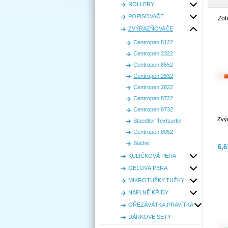
ROLLERY
POPISOVAČE
Zob
ZVÝRAZŇOVAČE
Centropen 8122
Centropen 2322
Centropen 8552
Centropen 2532
Centropen 2822
Centropen 8722
Centropen 8732
Zvý
Staedtler Textsurfer
Centropen 8052
Suché
6,
KULIČKOVÁ PERA
GELOVÁ PERA
MIKROTUŽKY,TUŽKY
NÁPLNĚ,KŘÍDY
OŘEZÁVÁTKA,PRAVÍTKA
DÁRKOVÉ SETY