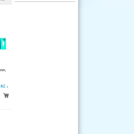
 mm,
- Kč
s