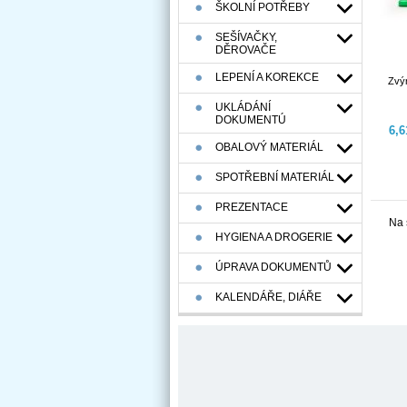
ŠKOLNÍ POTŘEBY
SEŠÍVAČKY,
DĚROVAČE
LEPENÍ A KOREKCE
Zvý
UKLÁDÁNÍ
DOKUMENTÚ
6,
OBALOVÝ MATERIÁL
SPOTŘEBNÍ MATERIÁL
PREZENTACE
Na 
HYGIENA A DROGERIE
ÚPRAVA DOKUMENTŮ
KALENDÁŘE, DIÁŘE