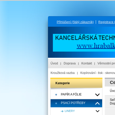
Přihlášení
(Stálý zákazník)
Registrace
Úvod
Doprava
Kontakt
Věrnostní p
Kroužková vazba
Kopírování - tisk - skeno
Ce
Kategorie
Úv
PAPÍR A FÓLIE
Seř
PSACÍ POTŘEBY
Dop
LINERY