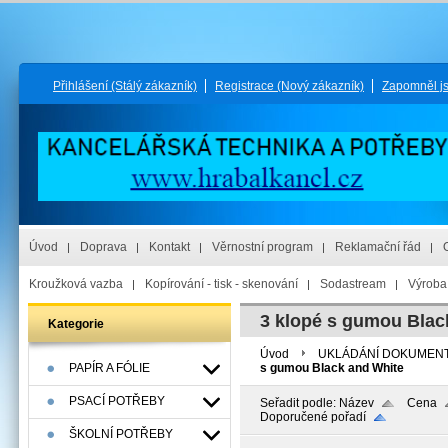
Přihlášení
(Stálý zákazník)
Registrace
(Nový zákazník)
Zapomněl j
Úvod
Doprava
Kontakt
Věrnostní program
Reklamační řád
Kroužková vazba
Kopírování - tisk - skenování
Sodastream
Výroba 
3 klopé s gumou Blac
Kategorie
Úvod
UKLÁDÁNÍ DOKUMEN
PAPÍR A FÓLIE
s gumou Black and White
PSACÍ POTŘEBY
Seřadit podle:
Název
Cena
Doporučené pořadí
ŠKOLNÍ POTŘEBY