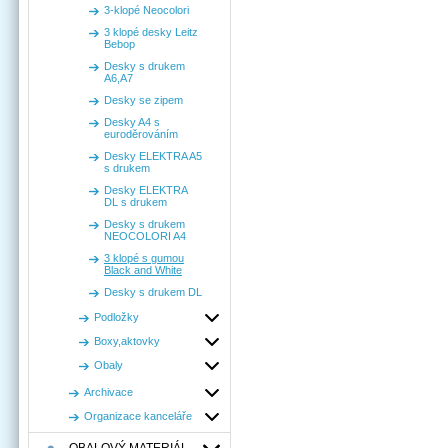
3-klopé Neocolori
3 klopé desky Leitz
Bebop
Desky s drukem
A6,A7
Desky se zipem
Desky A4 s
euroděrováním
Desky ELEKTRA A5
s drukem
Desky ELEKTRA
DL s drukem
Desky s drukem
NEOCOLORI A4
3 klopé s gumou
Black and White
Desky s drukem DL
Podložky
Boxy,aktovky
Obaly
Archivace
Organizace kanceláře