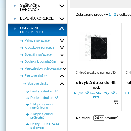
SEŠÍVAČKY,
DĚROVAČE
Zobrazené produkty
1 - 2
z celkov
LEPENÍ A KOREKCE
UKLÁDÁNÍ
DOKUMENTÚ
Pákové pořadače
Kroužkové pořadače
Speciální pořadače
Doplňky k pořadačům
Mapy,desky,rychlovazače
3 klopé složky s gumou bílé
3 k
Plastové složky
obvyklá doba do 48
o
Spisové desky
hod.
Desky s drukem A4
61,98 Kč
75,- Kč
61
bez DPH
s
DPH
Desky s drukem A5
3-klopé s gumou
neprůhledné
3-klopé s gumou
průhledné
Na stranu:
produktů.
Desky ELEKTRA A4
s drukem