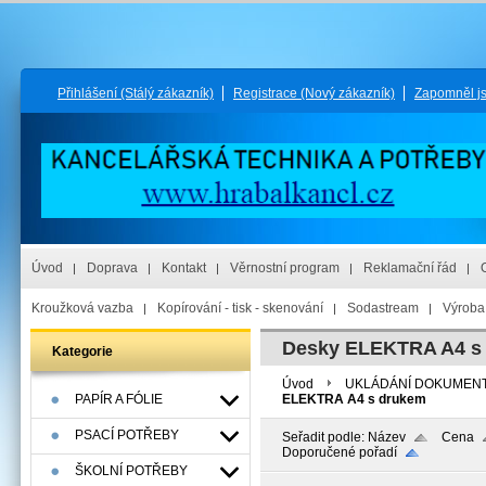
Přihlášení
(Stálý zákazník)
Registrace
(Nový zákazník)
Zapomněl j
Úvod
Doprava
Kontakt
Věrnostní program
Reklamační řád
Kroužková vazba
Kopírování - tisk - skenování
Sodastream
Výroba 
Desky ELEKTRA A4 s
Kategorie
Úvod
UKLÁDÁNÍ DOKUMEN
PAPÍR A FÓLIE
ELEKTRA A4 s drukem
PSACÍ POTŘEBY
Seřadit podle:
Název
Cena
Doporučené pořadí
ŠKOLNÍ POTŘEBY