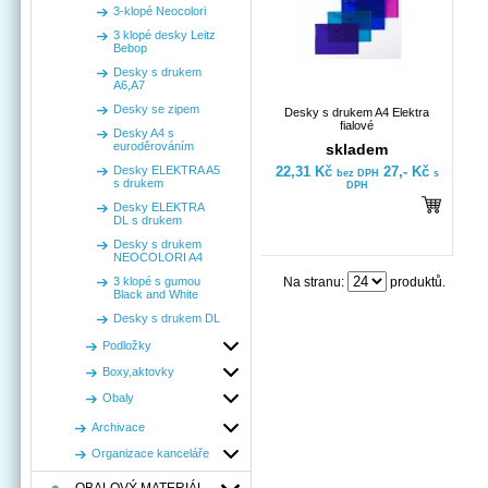
3-klopé Neocolori
3 klopé desky Leitz
Bebop
Desky s drukem
A6,A7
Desky se zipem
Desky s drukem A4 Elektra
fialové
Desky A4 s
euroděrováním
skladem
Desky ELEKTRA A5
22,31 Kč
27,- Kč
bez DPH
s
s drukem
DPH
Desky ELEKTRA
DL s drukem
Desky s drukem
NEOCOLORI A4
3 klopé s gumou
Na stranu:
produktů.
Black and White
Desky s drukem DL
Podložky
Boxy,aktovky
Obaly
Archivace
Organizace kanceláře