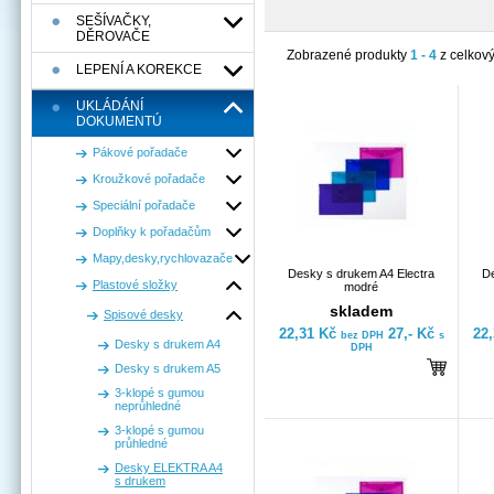
SEŠÍVAČKY,
DĚROVAČE
Zobrazené produkty
1 - 4
z celkov
LEPENÍ A KOREKCE
UKLÁDÁNÍ
DOKUMENTÚ
Pákové pořadače
Kroužkové pořadače
Speciální pořadače
Doplňky k pořadačům
Mapy,desky,rychlovazače
Desky s drukem A4 Electra
De
Plastové složky
modré
skladem
Spisové desky
22,31 Kč
27,- Kč
22
bez DPH
s
Desky s drukem A4
DPH
Desky s drukem A5
3-klopé s gumou
neprůhledné
3-klopé s gumou
průhledné
Desky ELEKTRA A4
s drukem