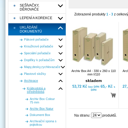
SEŠÍVAČKY,
DĚROVAČE
Zobrazené produkty
1 - 3
z celkov
LEPENÍ A KOREKCE
UKLÁDÁNÍ
DOKUMENTÚ
Pákové pořadače
Kroužkové pořadače
Speciální pořadače
Doplňky k pořadačům
Mapy,desky,rychlovazače
Archiv Box A4 - 330 x 260 x 110
Arc
Plastové složky
mm I/110
skladem
Archivace
53,72 Kč
65,- Kč
27
bez DPH
s
Krátkodobá a
DPH
střednědobá
Archiv Box Colour
75 mm
Archiv Box Natur
Dokument Box
Na stranu:
produktů.
Archivační spona s
pojistkou