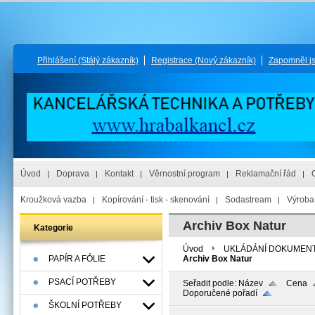
Přihlášení
(Stálý zákazník)
Registrace
(Nový zákazník)
Zapomněl j
Úvod
Doprava
Kontakt
Věrnostní program
Reklamační řád
Kroužková vazba
Kopírování - tisk - skenování
Sodastream
Výroba 
Archiv Box Natur
Kategorie
Úvod
UKLÁDÁNÍ DOKUMEN
PAPÍR A FÓLIE
Archiv Box Natur
PSACÍ POTŘEBY
Seřadit podle:
Název
Cena
Doporučené pořadí
ŠKOLNÍ POTŘEBY