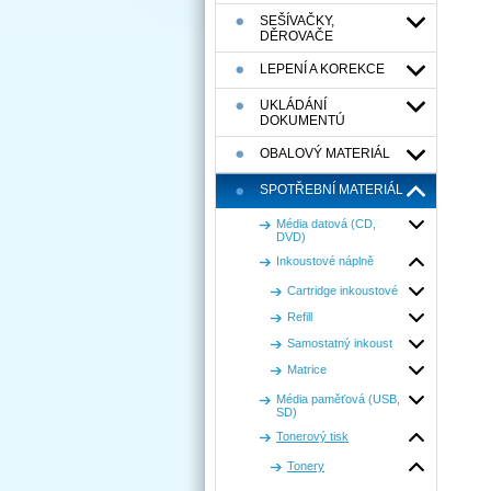
SEŠÍVAČKY,
DĚROVAČE
LEPENÍ A KOREKCE
UKLÁDÁNÍ
DOKUMENTÚ
OBALOVÝ MATERIÁL
SPOTŘEBNÍ MATERIÁL
Média datová (CD,
DVD)
Inkoustové náplně
Cartridge inkoustové
Refill
Samostatný inkoust
Matrice
Média paměťová (USB,
SD)
Tonerový tisk
Tonery