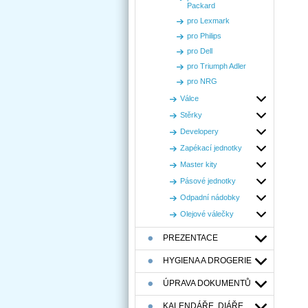
Packard
pro Lexmark
pro Philips
pro Dell
pro Triumph Adler
pro NRG
Válce
Stěrky
Developery
Zapékací jednotky
Master kity
Pásové jednotky
Odpadní nádobky
Olejové válečky
PREZENTACE
HYGIENA A DROGERIE
ÚPRAVA DOKUMENTŮ
KALENDÁŘE, DIÁŘE