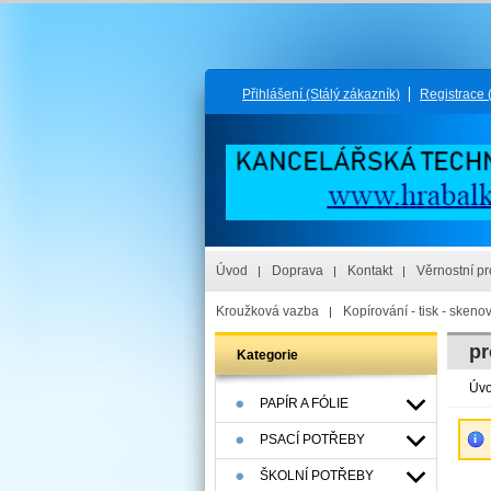
Přihlášení
(Stálý zákazník)
Registrace
Úvod
Doprava
Kontakt
Věrnostní p
Kroužková vazba
Kopírování - tisk - skeno
pr
Kategorie
Úv
PAPÍR A FÓLIE
PSACÍ POTŘEBY
ŠKOLNÍ POTŘEBY