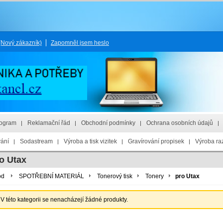
(Nový zákazník)
Zapomněl jsem heslo
rogram
Reklamační řád
Obchodní podmínky
Ochrana osobních údajů
vání
Sodastream
Výroba a tisk vizitek
Gravírování propisek
Výroba raz
o Utax
od
SPOTŘEBNÍ MATERIÁL
Tonerový tisk
Tonery
pro Utax
V této kategorii se nenacházejí žádné produkty.