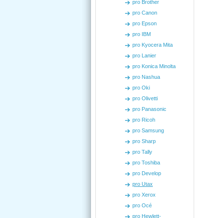
pro Brother
pro Canon
pro Epson
pro IBM
pro Kyocera Mita
pro Lanier
pro Konica Minolta
pro Nashua
pro Oki
pro Olivetti
pro Panasonic
pro Ricoh
pro Samsung
pro Sharp
pro Tally
pro Toshiba
pro Develop
pro Utax
pro Xerox
pro Océ
pro Hewlett-