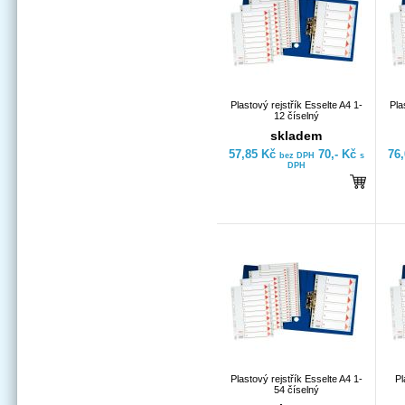
Plastový rejstřík Esselte A4 1-
Pla
12 číselný
skladem
57,85 Kč
70,- Kč
76
bez DPH
s
DPH
Plastový rejstřík Esselte A4 1-
Pl
54 číselný