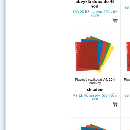
obvyklá doba do 48
hod.
79
189,26 Kč
229,- Kč
bez DPH
s DPH
Plastový rozlišovač A4, 10-ti
Plas
barevný
skladem
47,11 Kč
57,- Kč
66
bez DPH
s
DPH