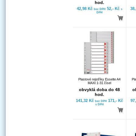
hod.
42,98 Kč
52,- Kč
38
bez DPH
s
DPH
Plastové rejstříky Esselte A4
Pl
MAXI 1-31 čísel
obvyklá doba do 48
o
hod.
141,32 Kč
171,- Kč
97
bez DPH
s DPH