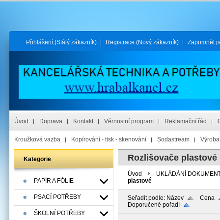
Přihlášení
(Stálý zákazník)
Registrace
(Nový zákazník)
Zapomněl j
Úvod
Doprava
Kontakt
Věrnostní program
Reklamační řád
Kroužková vazba
Kopírování - tisk - skenování
Sodastream
Výroba 
Rozlišovače plastové
Kategorie
Úvod
UKLÁDÁNÍ DOKUMEN
PAPÍR A FÓLIE
plastové
PSACÍ POTŘEBY
Seřadit podle:
Název
Cena
Doporučené pořadí
ŠKOLNÍ POTŘEBY