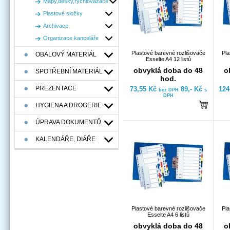
Mapy,desky,rychlovazače
Plastové složky
Archivace
Organizace kanceláře
Plastové barevné rozlišovače
Pla
OBALOVÝ MATERIÁL
Esselte A4 12 listů
obvyklá doba do 48
o
SPOTŘEBNÍ MATERIÁL
hod.
PREZENTACE
73,55 Kč
89,- Kč
124
bez DPH
s
DPH
HYGIENA A DROGERIE
ÚPRAVA DOKUMENTŮ
KALENDÁŘE, DIÁŘE
Plastové barevné rozlišovače
Pla
Esselte A4 6 listů
obvyklá doba do 48
o