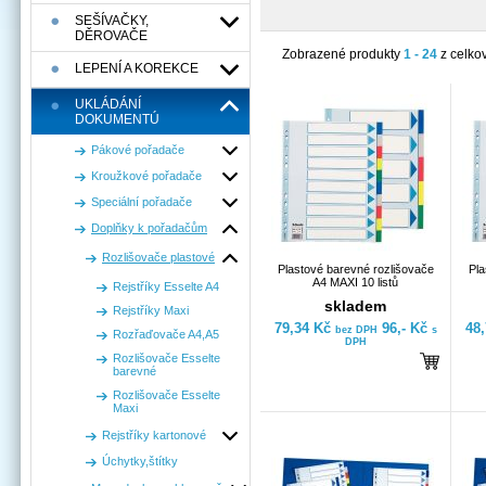
SEŠÍVAČKY,
DĚROVAČE
Zobrazené produkty
1 - 24
z celko
LEPENÍ A KOREKCE
UKLÁDÁNÍ
DOKUMENTÚ
Pákové pořadače
Kroužkové pořadače
Speciální pořadače
Doplňky k pořadačům
Rozlišovače plastové
Plastové barevné rozlišovače
Pla
A4 MAXI 10 listů
Rejstříky Esselte A4
skladem
Rejstříky Maxi
79,34 Kč
96,- Kč
48
bez DPH
s
Rozřaďovače A4,A5
DPH
Rozlišovače Esselte
barevné
Rozlišovače Esselte
Maxi
Rejstříky kartonové
Úchytky,štítky