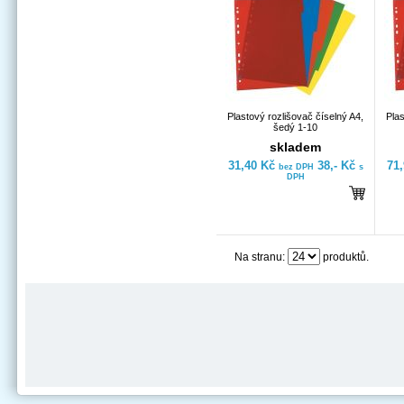
Plastový rozlišovač číselný A4,
Plas
šedý 1-10
skladem
31,40 Kč
38,- Kč
71
bez DPH
s
DPH
Na stranu:
produktů.