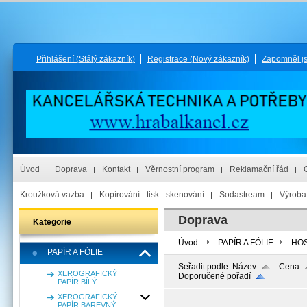
Přihlášení
(Stálý zákazník)
Registrace
(Nový zákazník)
Zapomněl j
Úvod
Doprava
Kontakt
Věrnostní program
Reklamační řád
Kroužková vazba
Kopírování - tisk - skenování
Sodastream
Výroba 
Doprava
Kategorie
Úvod
PAPÍR A FÓLIE
HOS
PAPÍR A FÓLIE
Seřadit podle:
Název
Cena
XEROGRAFICKÝ
Doporučené pořadí
PAPÍR BÍLÝ
XEROGRAFICKÝ
PAPÍR BAREVNÝ