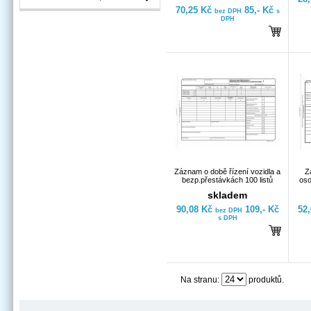
70,25 Kč
85,- Kč
bez DPH
s
DPH
Záznam o době řízení vozidla a
Z
bezp.přestávkách 100 listů
oso
skladem
90,08 Kč
109,- Kč
52
bez DPH
s DPH
Na stranu:
produktů.