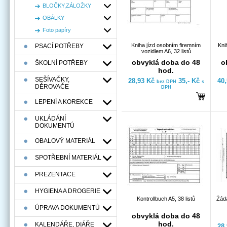
BLOČKY,ZÁLOŽKY
OBÁLKY
Foto papíry
Kniha jízd osobním firemním
Kni
PSACÍ POTŘEBY
vozidlem A6, 32 listů
obvyklá doba do 48
o
ŠKOLNÍ POTŘEBY
hod.
SEŠÍVAČKY,
28,93 Kč
35,- Kč
40
bez DPH
s
DĚROVAČE
DPH
LEPENÍ A KOREKCE
UKLÁDÁNÍ
DOKUMENTÚ
OBALOVÝ MATERIÁL
SPOTŘEBNÍ MATERIÁL
PREZENTACE
HYGIENA A DROGERIE
Kontrollbuch A5, 38 listů
Žáda
ÚPRAVA DOKUMENTŮ
obvyklá doba do 48
hod.
KALENDÁŘE, DIÁŘE
28