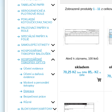
TABELAČNÍ PAPÍR
Zobrazené produkty
1 - 11
z celko
XEROGRAFICKÉ A
PLOTROVÉ ROLE
POKLADNÍ
KOTOUČKY,FAX,TACHO
PAUZOVACÍ PAPÍRY A
ROLE
SPECIÁLNÍ PAPÍRY A
FÓLIE
SAMOLEPÍCÍ ETIKETY
HOSPODÁŘSKÉ
TISKOPISY BALOUŠEK
Alonž k záznamu, 100 listů
HOSPODÁŘSKÉ
TISKOPISY OPTYS
skladem
o
Účetní evidence
70,25 Kč
85,- Kč
bez DPH
s
Účetní a daňová
DPH
70
evidence
Mzdové a personální
tiskopisy
Doprava
Bezpečnost práce
Různé
BLOKY,KNIHY,KARTONY