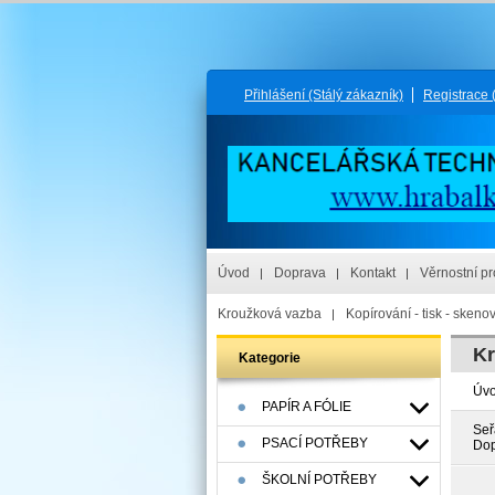
Přihlášení
(Stálý zákazník)
Registrace
Úvod
Doprava
Kontakt
Věrnostní p
Kroužková vazba
Kopírování - tisk - skeno
Kr
Kategorie
Úv
PAPÍR A FÓLIE
Seř
PSACÍ POTŘEBY
Dop
ŠKOLNÍ POTŘEBY