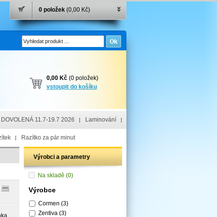
0 položek
(0,00 Kč)
0,00 Kč
(0 položek)
vstoupit do košíku
DOVOLENÁ 11.7-19.7 2026
Laminování
ítek
Razítko za pár minut
Výrobci a parametry
Na skladě
(0)
Výrobce
Cormen
(3)
Zentiva
(3)
nka