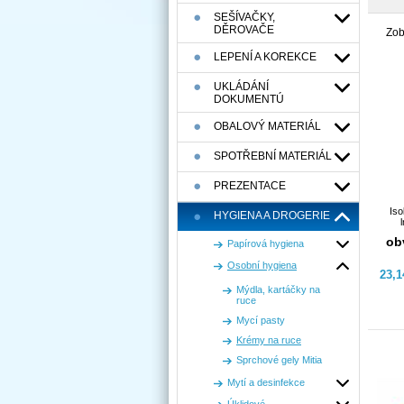
SEŠÍVAČKY,
DĚROVAČE
Zob
LEPENÍ A KOREKCE
UKLÁDÁNÍ
DOKUMENTÚ
OBALOVÝ MATERIÁL
SPOTŘEBNÍ MATERIÁL
PREZENTACE
Iso
HYGIENA A DROGERIE
ob
Papírová hygiena
Osobní hygiena
23,
Mýdla, kartáčky na
ruce
Mycí pasty
Krémy na ruce
Sprchové gely Mitia
Mytí a desinfekce