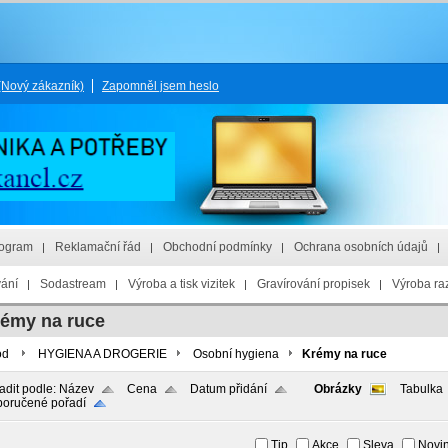
(Nový zákazník)
Zapomněl jsem heslo
rogram
Reklamační řád
Obchodní podmínky
Ochrana osobních údajů
vání
Sodastream
Výroba a tisk vizitek
Gravírování propisek
Výroba raz
émy na ruce
od
HYGIENA A DROGERIE
Osobní hygiena
Krémy na ruce
adit podle:
Název
Cena
Datum přidání
Obrázky
Tabulka
oručené pořadí
Tip
Akce
Sleva
Novi