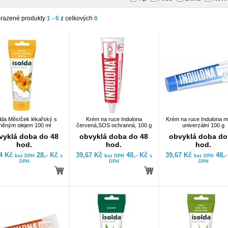
razené produkty
1 - 6
z celkových
6
lda Měsíček lékařský s
Krém na ruce Indulona
Krém na ruce Indulona m
lněným olejem 100 ml
červená,SOS ochranná, 100 g
univerzální 100 g
vyklá doba do 48
obvyklá doba do 48
obvyklá doba do
hod.
hod.
hod.
14 Kč
28,- Kč
39,67 Kč
48,- Kč
39,67 Kč
48,
bez DPH
s
bez DPH
s
bez DPH
DPH
DPH
DPH