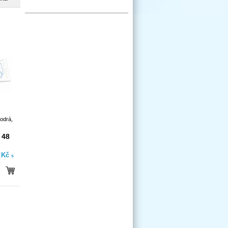
odrá,
 48
- Kč
s