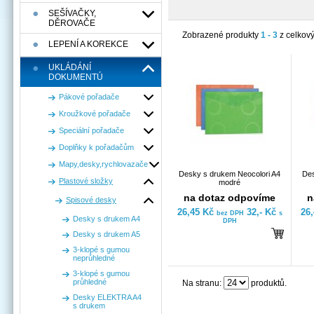
SEŠÍVAČKY,
DĚROVAČE
Zobrazené produkty
1 - 3
z celkov
LEPENÍ A KOREKCE
UKLÁDÁNÍ
DOKUMENTÚ
Pákové pořadače
Kroužkové pořadače
Speciální pořadače
Doplňky k pořadačům
Mapy,desky,rychlovazače
Desky s drukem Neocolori A4
Des
Plastové složky
modré
na dotaz odpovíme
n
Spisové desky
26,45 Kč
32,- Kč
26
bez DPH
s
Desky s drukem A4
DPH
Desky s drukem A5
3-klopé s gumou
neprůhledné
3-klopé s gumou
průhledné
Na stranu:
produktů.
Desky ELEKTRA A4
s drukem