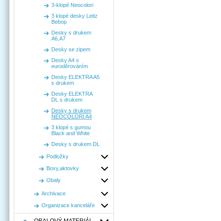
3-klopé Neocolori
3 klopé desky Leitz
Bebop
Desky s drukem
A6,A7
Desky se zipem
Desky A4 s
euroděrováním
Desky ELEKTRA A5
s drukem
Desky ELEKTRA
DL s drukem
Desky s drukem
NEOCOLORI A4
3 klopé s gumou
Black and White
Desky s drukem DL
Podložky
Boxy,aktovky
Obaly
Archivace
Organizace kanceláře