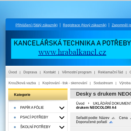
Přihlášení
(Stálý zákazník)
Registrace
(Nový zákazník)
Zapomněl j
Úvod
Doprava
Kontakt
Věrnostní program
Reklamační řád
Kroužková vazba
Kopírování - tisk - skenování
Sodastream
Výroba 
Desky s drukem NEO
Kategorie
Úvod
UKLÁDÁNÍ DOKUMEN
PAPÍR A FÓLIE
drukem NEOCOLORI A4
PSACÍ POTŘEBY
Seřadit podle:
Název
Cena
Doporučené pořadí
ŠKOLNÍ POTŘEBY