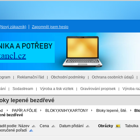
(Nový zákazník)
Zapomněl jsem heslo
rogram
Reklamační řád
Obchodní podmínky
Ochrana osobních údajů
vání
Sodastream
Výroba a tisk vizitek
Gravírování propisek
Výroba raz
oky lepené bezdřevé
od
PAPÍR A FÓLIE
BLOKY,KNIHY,KARTONY
Bloky lepené, šité.
Bl
ené bezdřevé
adit podle:
Název
Cena
Datum přidání
Obrázky
Tabulka
oručené pořadí