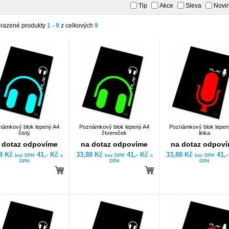
Tip
Akce
Sleva
Novi
razené produkty
1 - 9
z celkových
9
námkový blok lepený A4
Poznámkový blok lepený A4
Poznámkový blok lepen
čistý
čtvereček
linka
 dotaz odpovíme
na dotaz odpovíme
na dotaz odpov
88 Kč
41,- Kč
33,88 Kč
41,- Kč
33,88 Kč
41,
bez DPH
s
bez DPH
s
bez DPH
DPH
DPH
DPH