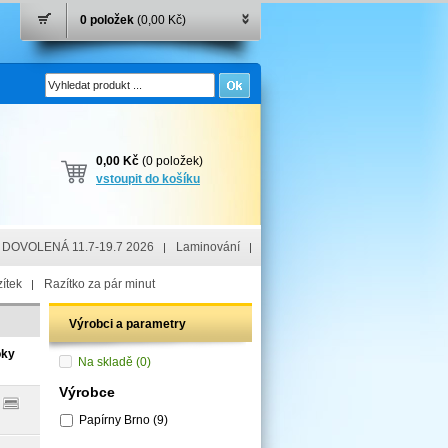
0 položek
(0,00 Kč)
0,00 Kč
(0 položek)
vstoupit do košíku
DOVOLENÁ 11.7-19.7 2026
Laminování
ítek
Razítko za pár minut
Výrobci a parametry
oky
Na skladě
(0)
Výrobce
Papírny Brno
(9)