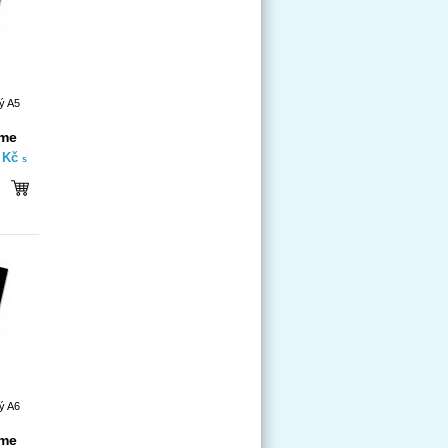
ý A5
íme
- Kč
s
ý A6
íme