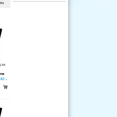
nka
ý A4
íme
- Kč
s