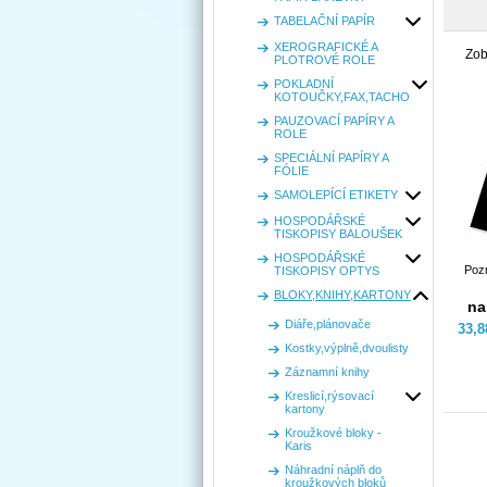
TABELAČNÍ PAPÍR
XEROGRAFICKÉ A
Zob
PLOTROVÉ ROLE
POKLADNÍ
KOTOUČKY,FAX,TACHO
PAUZOVACÍ PAPÍRY A
ROLE
SPECIÁLNÍ PAPÍRY A
FÓLIE
SAMOLEPÍCÍ ETIKETY
HOSPODÁŘSKÉ
TISKOPISY BALOUŠEK
HOSPODÁŘSKÉ
Poz
TISKOPISY OPTYS
BLOKY,KNIHY,KARTONY
na
Diáře,plánovače
33,
Kostky,výplně,dvoulisty
Záznamní knihy
Kreslicí,rýsovací
kartony
Kroužkové bloky -
Karis
Náhradní náplň do
kroužkových bloků