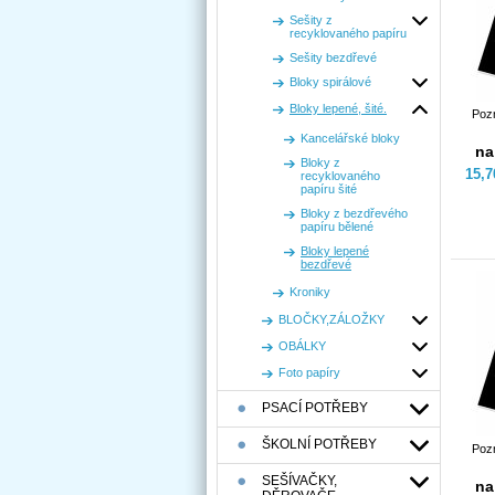
Sešity z
recyklovaného papíru
Sešity bezdřevé
Bloky spirálové
Bloky lepené, šité.
Poz
Kancelářské bloky
na
Bloky z
15,
recyklovaného
papíru šité
Bloky z bezdřevého
papíru bělené
Bloky lepené
bezdřevé
Kroniky
BLOČKY,ZÁLOŽKY
OBÁLKY
Foto papíry
PSACÍ POTŘEBY
ŠKOLNÍ POTŘEBY
Poz
SEŠÍVAČKY,
na