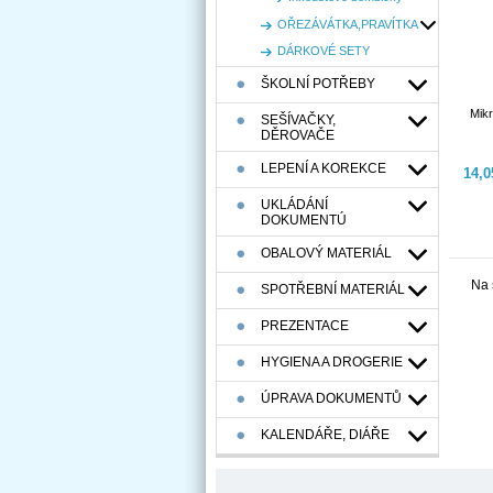
OŘEZÁVÁTKA,PRAVÍTKA
DÁRKOVÉ SETY
ŠKOLNÍ POTŘEBY
Mikr
SEŠÍVAČKY,
DĚROVAČE
LEPENÍ A KOREKCE
14,
UKLÁDÁNÍ
DOKUMENTÚ
OBALOVÝ MATERIÁL
Na 
SPOTŘEBNÍ MATERIÁL
PREZENTACE
HYGIENA A DROGERIE
ÚPRAVA DOKUMENTŮ
KALENDÁŘE, DIÁŘE