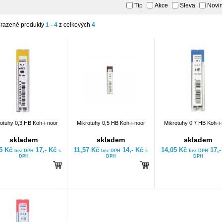
Tip
Akce
Sleva
Novi
razené produkty
1 - 4
z celkových
4
otuhy 0,3 HB Koh-i-noor
Mikrotuhy 0,5 HB Koh-i-noor
Mikrotuhy 0,7 HB Koh-i
skladem
skladem
skladem
05 Kč
17,- Kč
11,57 Kč
14,- Kč
14,05 Kč
17,
bez DPH
s
bez DPH
s
bez DPH
DPH
DPH
DPH