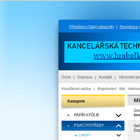
Přihlášení
(Stálý zákazník)
Registrace
Úvod
Doprava
Kontakt
Věrnostní p
Kroužková vazba
Kopírování - tisk - skeno
Mi
Kategorie
Úv
PAPÍR A FÓLIE
tvr
PSACÍ POTŘEBY
Seř
Dop
LINERY