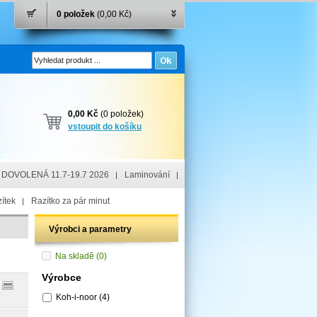
0 položek
(0,00 Kč)
0,00 Kč
(0 položek)
vstoupit do košíku
DOVOLENÁ 11.7-19.7 2026
Laminování
ítek
Razítko za pár minut
Výrobci a parametry
Na skladě
(0)
Výrobce
Koh-i-noor
(4)