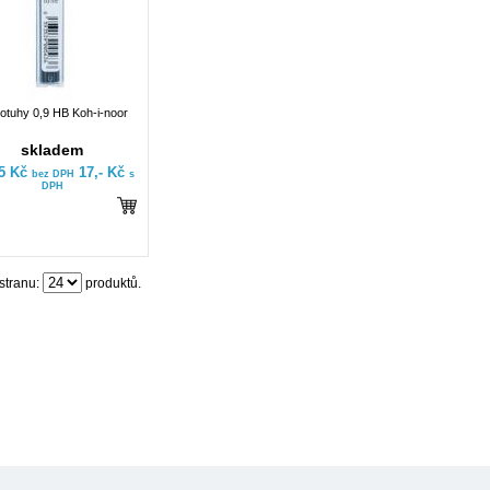
otuhy 0,9 HB Koh-i-noor
skladem
05 Kč
17,- Kč
bez DPH
s
DPH
stranu:
produktů.