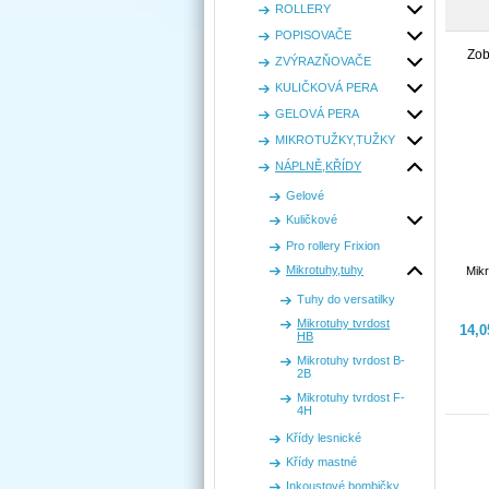
ROLLERY
POPISOVAČE
Zob
ZVÝRAZŇOVAČE
KULIČKOVÁ PERA
GELOVÁ PERA
MIKROTUŽKY,TUŽKY
NÁPLNĚ,KŘÍDY
Gelové
Kuličkové
Pro rollery Frixion
Mikrotuhy,tuhy
Mikr
Tuhy do versatilky
Mikrotuhy tvrdost
14,
HB
Mikrotuhy tvrdost B-
2B
Mikrotuhy tvrdost F-
4H
Křídy lesnické
Křídy mastné
Inkoustové bombičky