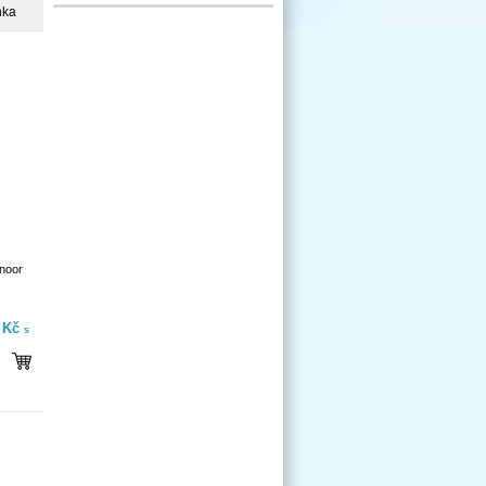
nka
-noor
- Kč
s