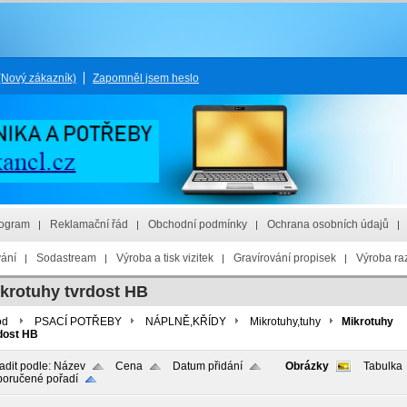
(Nový zákazník)
Zapomněl jsem heslo
rogram
Reklamační řád
Obchodní podmínky
Ochrana osobních údajů
vání
Sodastream
Výroba a tisk vizitek
Gravírování propisek
Výroba raz
krotuhy tvrdost HB
od
PSACÍ POTŘEBY
NÁPLNĚ,KŘÍDY
Mikrotuhy,tuhy
Mikrotuhy
dost HB
adit podle:
Název
Cena
Datum přidání
Obrázky
Tabulka
oručené pořadí