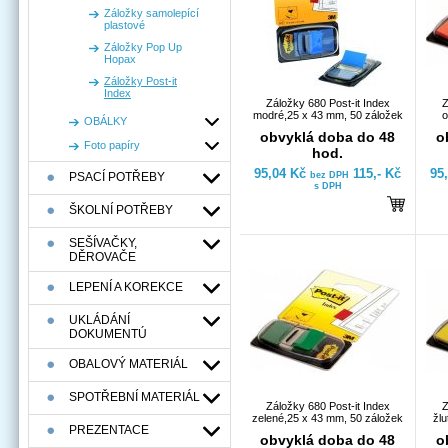
Záložky samolepící
plastové
Záložky Pop Up
Hopax
Záložky Post-it
Index
Záložky 680 Post-it Index
Z
modré,25 x 43 mm, 50 záložek
o
OBÁLKY
obvyklá doba do 48
o
Foto papíry
hod.
95,04 Kč
115,- Kč
95
PSACÍ POTŘEBY
bez DPH
s DPH
ŠKOLNÍ POTŘEBY
SEŠÍVAČKY,
DĚROVAČE
LEPENÍ A KOREKCE
UKLÁDÁNÍ
DOKUMENTÚ
OBALOVÝ MATERIÁL
SPOTŘEBNÍ MATERIÁL
Záložky 680 Post-it Index
Z
zelené,25 x 43 mm, 50 záložek
žlu
PREZENTACE
obvyklá doba do 48
o