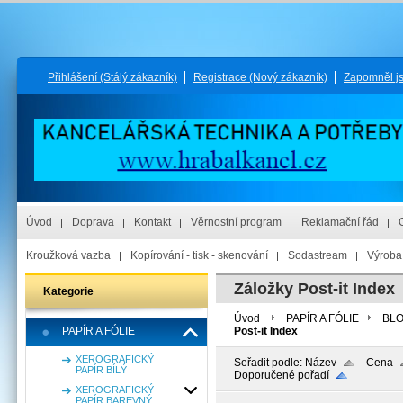
Přihlášení
(Stálý zákazník)
Registrace
(Nový zákazník)
Zapomněl j
Úvod
Doprava
Kontakt
Věrnostní program
Reklamační řád
Kroužková vazba
Kopírování - tisk - skenování
Sodastream
Výroba 
Záložky Post-it Index
Kategorie
Úvod
PAPÍR A FÓLIE
BLO
PAPÍR A FÓLIE
Post-it Index
XEROGRAFICKÝ
Seřadit podle:
Název
Cena
PAPÍR BÍLÝ
Doporučené pořadí
XEROGRAFICKÝ
PAPÍR BAREVNÝ