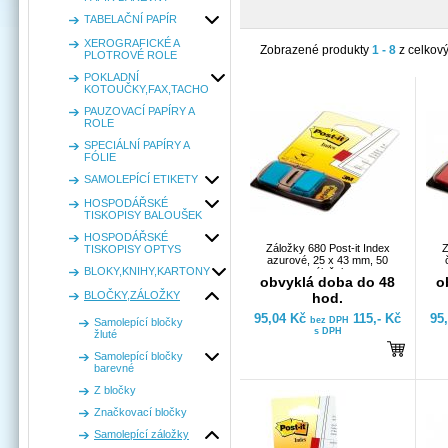
TABELAČNÍ PAPÍR
XEROGRAFICKÉ A
Zobrazené produkty
1 - 8
z celkov
PLOTROVÉ ROLE
POKLADNÍ
KOTOUČKY,FAX,TACHO
PAUZOVACÍ PAPÍRY A
ROLE
SPECIÁLNÍ PAPÍRY A
FÓLIE
SAMOLEPÍCÍ ETIKETY
HOSPODÁŘSKÉ
TISKOPISY BALOUŠEK
HOSPODÁŘSKÉ
Záložky 680 Post-it Index
Z
TISKOPISY OPTYS
azurové, 25 x 43 mm, 50
BLOKY,KNIHY,KARTONY
záložek
obvyklá doba do 48
o
BLOČKY,ZÁLOŽKY
hod.
95,04 Kč
115,- Kč
95
bez DPH
Samolepící bločky
s DPH
žluté
Samolepící bločky
barevné
Z bločky
Značkovací bločky
Samolepící záložky