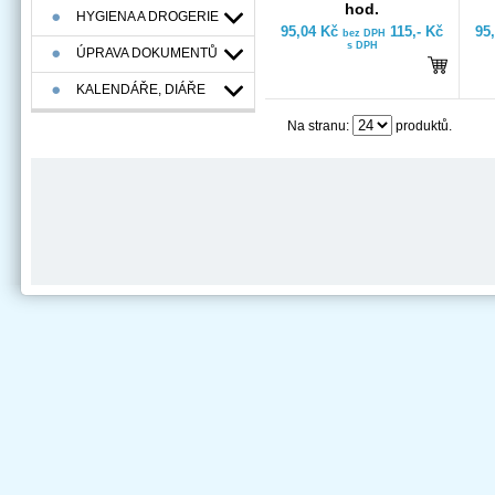
hod.
HYGIENA A DROGERIE
95,04 Kč
115,- Kč
95
bez DPH
s DPH
ÚPRAVA DOKUMENTŮ
KALENDÁŘE, DIÁŘE
Na stranu:
produktů.