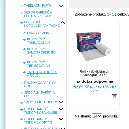
TABELAČNÍ PAPÍR
XEROGRAFICKÉ A
Zobrazené produkty
1 - 1
z celkov
PLOTROVÉ ROLE
POKLADNÍ
KOTOUČKY,FAX,TACHO
FAXOVÝ PAPÍR
KOTOUČKY
TABELAČNÍ 1+0
KOTOUČKY
SAMOPROPISUJÍCÍ
1+1
KOTOUČKY
TERMOCITLIVÉ
Roličky do digitálních
TACHO KOTOUČKY
tachografů,3 ks
A ROLE
na dotaz odpovíme
PAUZOVACÍ PAPÍRY A
ROLE
152,89 Kč
185,- Kč
bez DPH
s DPH
SPECIÁLNÍ PAPÍRY A
FÓLIE
SAMOLEPÍCÍ ETIKETY
HOSPODÁŘSKÉ
TISKOPISY BALOUŠEK
Na stranu:
produktů.
HOSPODÁŘSKÉ
TISKOPISY OPTYS
BLOKY,KNIHY,KARTONY