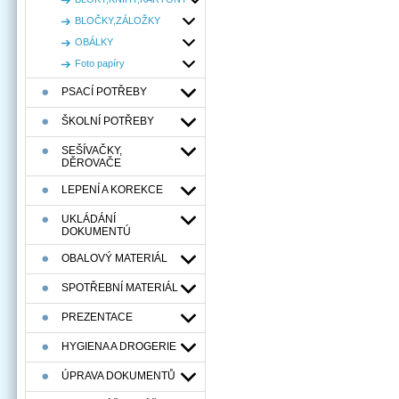
BLOČKY,ZÁLOŽKY
OBÁLKY
Foto papíry
PSACÍ POTŘEBY
ŠKOLNÍ POTŘEBY
SEŠÍVAČKY,
DĚROVAČE
LEPENÍ A KOREKCE
UKLÁDÁNÍ
DOKUMENTÚ
OBALOVÝ MATERIÁL
SPOTŘEBNÍ MATERIÁL
PREZENTACE
HYGIENA A DROGERIE
ÚPRAVA DOKUMENTŮ