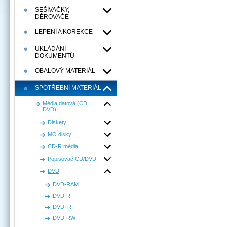
SEŠÍVAČKY,
DĚROVAČE
LEPENÍ A KOREKCE
UKLÁDÁNÍ
DOKUMENTÚ
OBALOVÝ MATERIÁL
SPOTŘEBNÍ MATERIÁL
Média datová (CD,
DVD)
Diskety
MO disky
CD-R média
Popisovač CD/DVD
DVD
DVD-RAM
DVD-R
DVD+R
DVD-RW