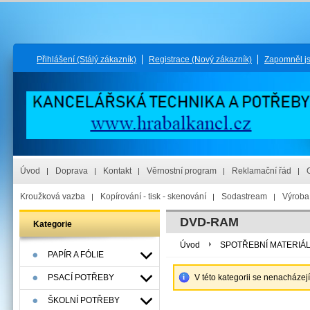
Přihlášení
(Stálý zákazník)
Registrace
(Nový zákazník)
Zapomněl j
Úvod
Doprava
Kontakt
Věrnostní program
Reklamační řád
Kroužková vazba
Kopírování - tisk - skenování
Sodastream
Výroba 
DVD-RAM
Kategorie
Úvod
SPOTŘEBNÍ MATERIÁ
PAPÍR A FÓLIE
PSACÍ POTŘEBY
V této kategorii se nenacházej
ŠKOLNÍ POTŘEBY