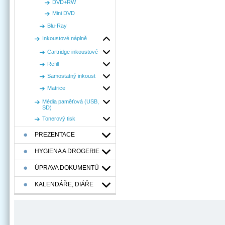
DVD+RW
Mini DVD
Blu-Ray
Inkoustové náplně
Cartridge inkoustové
Refill
Samostatný inkoust
Matrice
Média paměťová (USB,
SD)
Tonerový tisk
PREZENTACE
HYGIENA A DROGERIE
ÚPRAVA DOKUMENTŮ
KALENDÁŘE, DIÁŘE